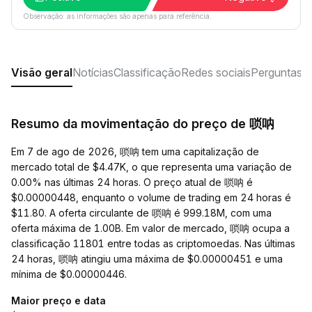
Observação: as informações são apenas para referência.
Visão geral
Notícias
Classificação
Redes sociais
Perguntas f
Resumo da movimentação do preço de 唢呐
Em 7 de ago de 2026, 唢呐 tem uma capitalização de
mercado total de $4.47K, o que representa uma variação de
0.00% nas últimas 24 horas. O preço atual de 唢呐 é
$0.00000448, enquanto o volume de trading em 24 horas é
$11.80. A oferta circulante de 唢呐 é 999.18M, com uma
oferta máxima de 1.00B. Em valor de mercado, 唢呐 ocupa a
classificação 11801 entre todas as criptomoedas. Nas últimas
24 horas, 唢呐 atingiu uma máxima de $0.00000451 e uma
mínima de $0.00000446.
Maior preço e data