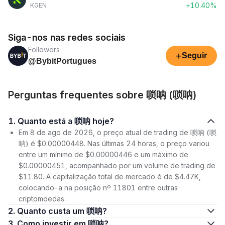
+10.40%
KGEN
Siga-nos nas redes sociais
Followers
+
Seguir
@BybitPortugues
Perguntas frequentes sobre 唢呐 (唢呐)
1. Quanto está a 唢呐 hoje?
Em 8 de ago de 2026, o preço atual de trading de 唢呐 (唢
呐) é $0.00000448. Nas últimas 24 horas, o preço variou
entre um mínimo de $0.00000446 e um máximo de
$0.00000451, acompanhado por um volume de trading de
$11.80. A capitalização total de mercado é de $4.47K,
colocando-a na posição nº 11801 entre outras
criptomoedas.
2. Quanto custa um 唢呐?
3. Como investir em 唢呐?