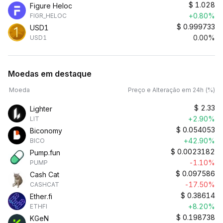
$
1.028
Figure Heloc
+0.80%
FIGR_HELOC
$
0.999733
USD1
0.00%
USD1
Moedas em destaque
Moeda
Preço e Alteração em 24h (%)
$
2.33
Lighter
+2.90%
LIT
$
0.054053
Biconomy
+42.90%
BICO
$
0.0023182
Pump.fun
-1.10%
PUMP
$
0.097586
Cash Cat
-17.50%
CASHCAT
$
0.38614
Ether.fi
+8.20%
ETHFI
$
0.198738
KGeN