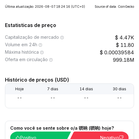
Última atualização: 2026-08-07 18:24:16
(UTC+0)
Source of data: CoinGecko
Estatisticas de preço
Capitalização de mercado
4.47K
Volume em 24h
11.80
Máxima histórica
0.00039584
Oferta em circulação
999.18M
Histórico de preços (USD)
Hoje
7 dias
14 dias
30 dias
--
--
--
--
Como você se sente sobre o/a 唢呐 (唢呐) hoje?
Positivo
Negativo