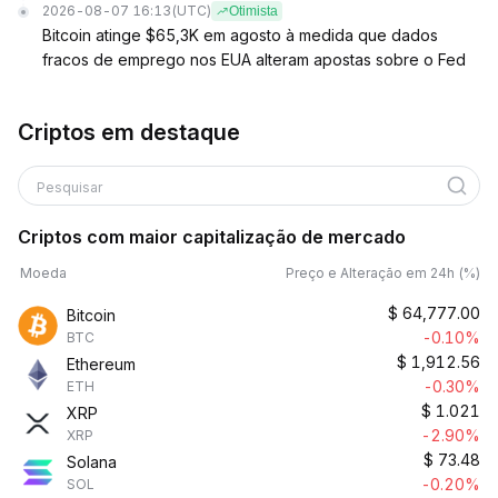
2026-08-07 16:13
(UTC)
Otimista
Bitcoin atinge $65,3K em agosto à medida que dados
fracos de emprego nos EUA alteram apostas sobre o Fed
Criptos em destaque
Pesquisar
Criptos com maior capitalização de mercado
Moeda
Preço e Alteração em 24h (%)
$
64,777.00
Bitcoin
-0.10%
BTC
$
1,912.56
Ethereum
-0.30%
ETH
$
1.021
XRP
-2.90%
XRP
$
73.48
Solana
-0.20%
SOL