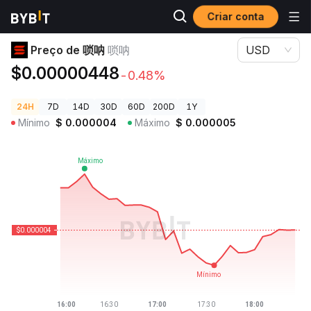
Criar conta
Preços de Criptomoedas
Preço de 唢呐 唢呐
Preço de 唢呐
唢呐
USD
$0.00000448
-0.48%
24H
7D
14D
30D
60D
200D
1Y
Mínimo
$
0.000004
Máximo
$
0.000005