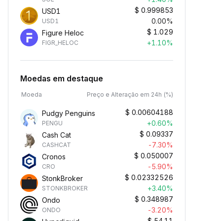
$
0.999853
USD1
0.00%
USD1
$
1.029
Figure Heloc
+1.10%
FIGR_HELOC
Moedas em destaque
Moeda
Preço e Alteração em 24h (%)
$
0.00604188
Pudgy Penguins
+0.60%
PENGU
$
0.09337
Cash Cat
-7.30%
CASHCAT
$
0.050007
Cronos
-5.90%
CRO
$
0.02332526
StonkBroker
+3.40%
STONKBROKER
$
0.348987
Ondo
-3.20%
ONDO
$
54.11