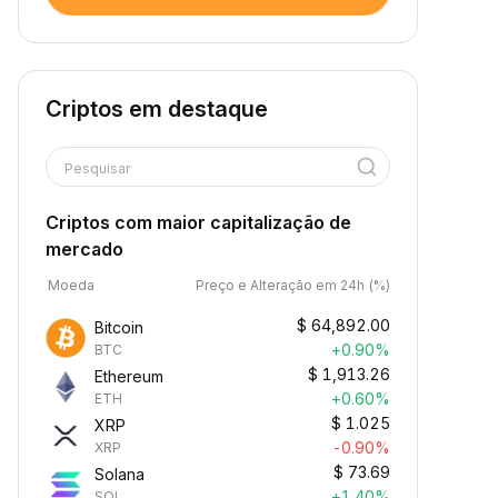
Criptos em destaque
Pesquisar
Criptos com maior capitalização de
mercado
Moeda
Preço e Alteração em 24h (%)
$
64,892.00
Bitcoin
+0.90%
BTC
$
1,913.26
Ethereum
+0.60%
ETH
$
1.025
XRP
-0.90%
XRP
$
73.69
Solana
+1.40%
SOL