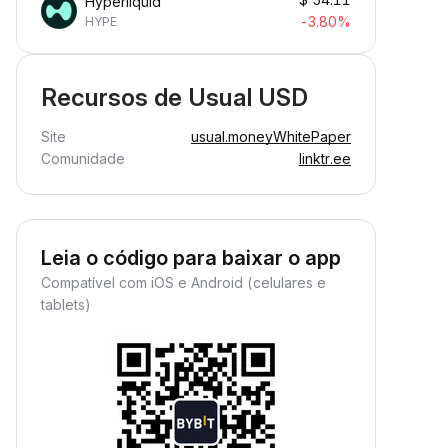
Hyperliquid
-3.80%
HYPE
Recursos de Usual USD
Site
usual.money
WhitePaper
Comunidade
linktr.ee
Leia o código para baixar o app
Compatível com iOS e Android (celulares e
tablets)