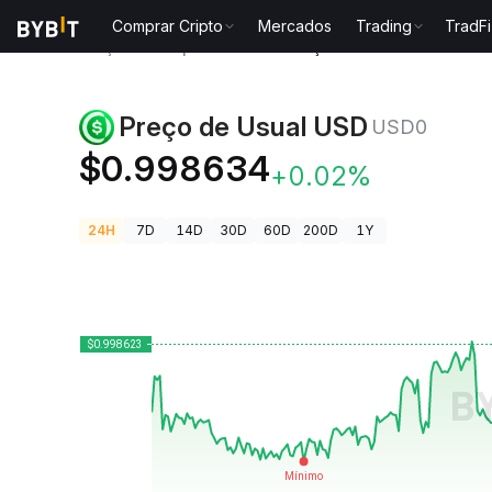
Comprar Cripto
Mercados
Trading
TradFi
Preços de Criptomoedas
Preço de Usual USD USD0
Preço de Usual USD
USD0
$0.998634
+0.02%
24H
7D
14D
30D
60D
200D
1Y