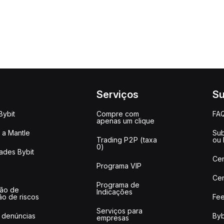
Serviços
Su
Bybit
Compre com
FA
apenas um clique
a Mantle
Sub
Trading P2P (taxa
ou
0)
ades Bybit
Cen
Programa VIP
Cen
Programa de
ção de
Indicações
ão de riscos
Fee
Serviços para
 denúncias
Byb
empresas