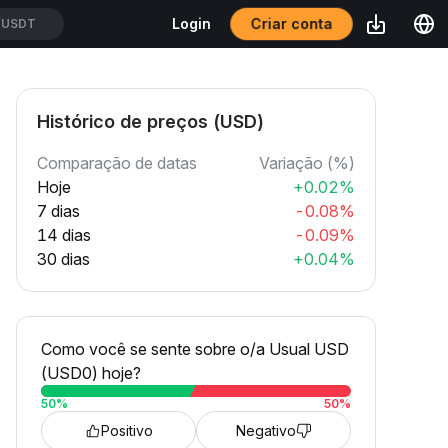
Criar conta
Login
/USDT
Histórico de preços (USD)
Comparação de datas
Variação (%)
Hoje
+0.02%
7 dias
-0.08%
14 dias
-0.09%
30 dias
+0.04%
Como você se sente sobre o/a Usual USD
(USD0) hoje?
50
%
50
%
Positivo
Negativo