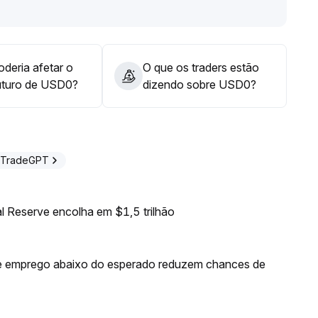
deria afetar o
O que os traders estão
uturo de USD0?
dizendo sobre USD0?
 TradeGPT
l Reserve encolha em $1,5 trilhão
de emprego abaixo do esperado reduzem chances de