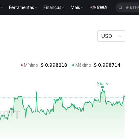
Ferramentas
Finanças
Mais
🔥
ETH
USD
Mínimo
$
0.998218
Máximo
$
0.998714