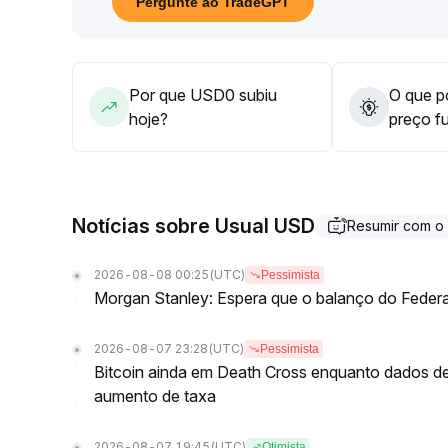
Pergunte ao TradeGPT
Por que USD0 subiu
O que po
hoje?
preço f
Notícias sobre Usual USD
Resumir com o
2026-08-08 00:25
(UTC)
Pessimista
Morgan Stanley: Espera que o balanço do Federa
2026-08-07 23:28
(UTC)
Pessimista
Bitcoin ainda em Death Cross enquanto dados 
aumento de taxa
2026-08-07 19:45
(UTC)
Otimista