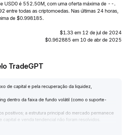
e de USD0 é 552.50M, com uma oferta máxima de --.
2 entre todas as criptomoedas. Nas últimas 24 horas,
nima de $0.998185.
$1.33 em 12 de jul de 2024
$0.962885 em 10 de abr de 2025
elo TradeGPT
xo de capital e pela recuperação da liquidez,
g dentro da faixa de fundo volátil (como o suporte-
s positivos; a estrutura principal do mercado permanece
de capital e venda tendencial não foram resolvidos
.
 pesadas e adotar rigoroso controle de posição e stop-