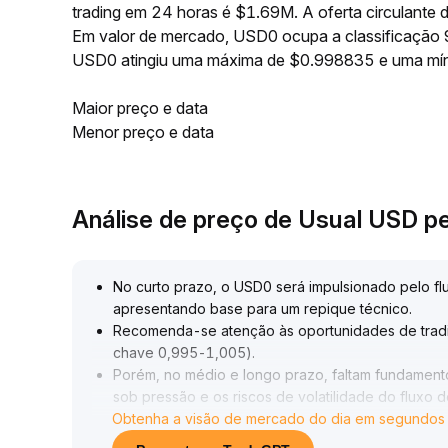
trading em 24 horas é $1.69M. A oferta circulant
Em valor de mercado, USD0 ocupa a classificação 9
USD0 atingiu uma máxima de $0.998835 e uma mí
Maior preço e data
Menor preço e data
Análise de preço de Usual USD p
No curto prazo, o USD0 será impulsionado pelo flu
apresentando base para um repique técnico
.
Recomenda-se atenção às oportunidades de tradin
chave 0,995-1,005)
.
Porém, no médio e longo prazo, faltam fundamento
sob pressão e os riscos de volatilidade do fluxo 
Obtenha a visão de mercado do dia em segundos
É necessário manter alta cautela, evitar posições
loss
.