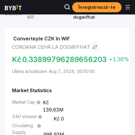
Înregistrează-te
dogwifhat Price
Coroana cehă to
Markets
WIF
dogwifhat
Convertește CZK în WIF
COROANA CEHĂ LA DOGWIFHAT
Kč
0.33899796289656203
+1.36%
Ultima actualizare: Aug 7, 2026, 00:00:00
Market Statistics
Market Cap
139.63M
24H Volume
0
Circulating
Supply
998.93M