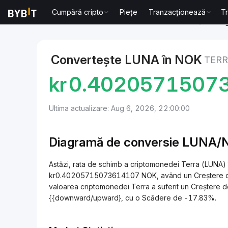
Cumpără cripto
Piețe
Tranzacționează
T
Markets
Terra Price LUNA
Terra to Coroană norve
Convertește LUNA în NOK
TERR
kr
0.4020571507
Ultima actualizare: Aug 6, 2026, 22:00:00
Diagramă de conversie LUNA
Astăzi, rata de schimb a criptomonedei Terra (LUNA
kr0.40205715073614107 NOK, având un Creștere de +
valoarea criptomonedei Terra a suferit un Creștere de
{{downward/upward}, cu o Scădere de -17.83%.