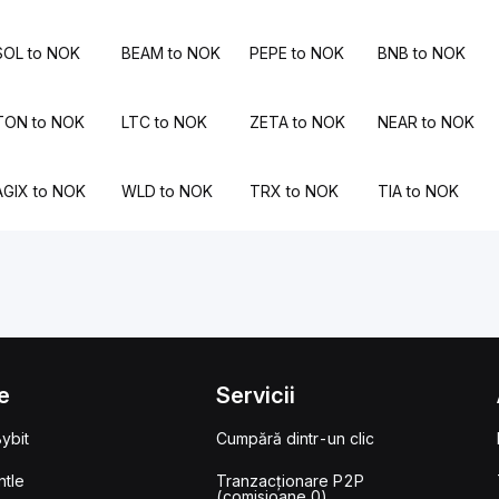
SOL to NOK
BEAM to NOK
PEPE to NOK
BNB to NOK
TON to NOK
LTC to NOK
ZETA to NOK
NEAR to NOK
AGIX to NOK
WLD to NOK
TRX to NOK
TIA to NOK
e
Servicii
ybit
Cumpără dintr-un clic
tle
Tranzacționare P2P
(comisioane 0)