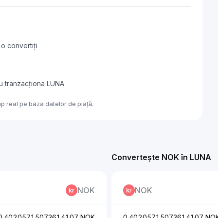
o convertiți
au tranzacționa LUNA
p real pe baza datelor de piață.
Convertește NOK în LUNA
NOK
NOK
0.40205715073614107 NOK
0.40205715073614107 NO