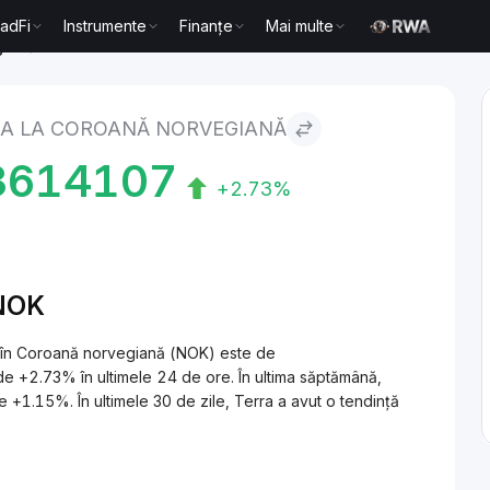
radFi
Instrumente
Finanțe
Mai multe
giană
A LA COROANĂ NORVEGIANĂ
3614107
+2.73%
/NOK
) în Coroană norvegiană (NOK) este de
2.73% în ultimele 24 de ore. În ultima săptămână,
 +1.15%. În ultimele 30 de zile, Terra a avut o tendință