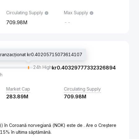
Circulating Supply
Max Supply
709.98M
--
ț tranzacționat kr0.40205715073614107
24h High
kr
0.40329777332326894
th
Market Cap
Circulating Supply
283.89M
709.98M
)) în Coroană norvegiană (NOK) este de . Are o Creștere
.15% în ultima săptămână.