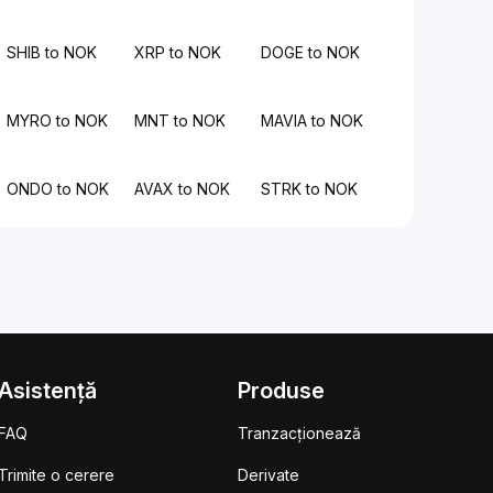
SHIB to NOK
XRP to NOK
DOGE to NOK
MYRO to NOK
MNT to NOK
MAVIA to NOK
ONDO to NOK
AVAX to NOK
STRK to NOK
Asistență
Produse
FAQ
Tranzacționează
Trimite o cerere
Derivate