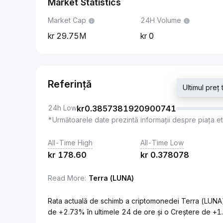
Market Statistics
Market Cap
24H Volume
29.75M
0
Referință
Ultimul pre
24h Low
kr
0.3857381920900741
*Următoarele date prezintă informații despre piața e
All-Time High
All-Time Low
kr
178.60
kr
0.378078
Read More
:
Terra (LUNA)
Rata actuală de schimb a criptomonedei Terra (LUNA
de +2.73% în ultimele 24 de ore și o Creștere de +1