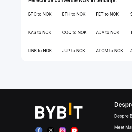
Perechi de conversie NOK în tendințe.
BTC to NOK
ETH to NOK
FET to NOK
KAS to NOK
COQ to NOK
ADA to NOK
LINK to NOK
JUP to NOK
ATOM to NOK
Despr
Despre B
Meet Man