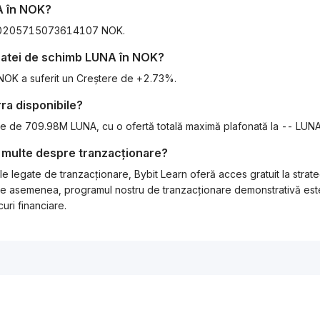
A
în
NOK
?
0.40205715073614107 NOK.
 ratei de schimb
LUNA
în
NOK
?
 NOK a suferit un Creștere de +2.73%.
rra
disponibile?
este de 709.98M LUNA, cu o ofertă totală maximă plafonată la -- LUNA
 multe despre tranzacționare?
e legate de tranzacționare, Bybit Learn oferă acces gratuit la strat
l. De asemenea, programul nostru de tranzacționare demonstrativă este
uri financiare.