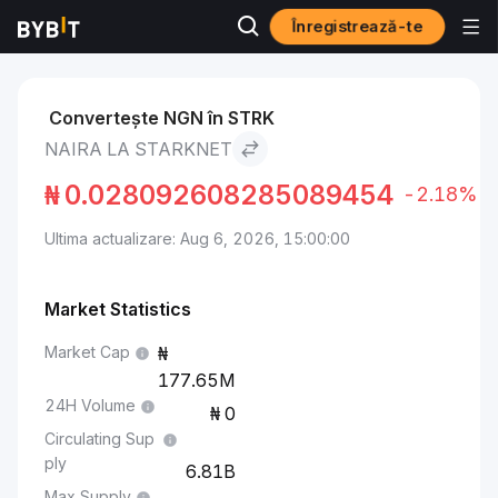
Înregistrează-te
Markets
Starknet Price STRK
Naira to Starknet
Convertește NGN în STRK
NAIRA LA STARKNET
₦
0.028092608285089454
-2.18%
Ultima actualizare: Aug 6, 2026, 15:00:00
Market Statistics
Market Cap
177.65M
24H Volume
0
Circulating Sup
ply
6.81B
Max Supply