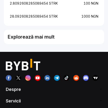
2.8092608285089454 STRK
100 NGN
28.092608285089454 STRK
1000 NGN
Explorează mai mult
Despre
Servicii