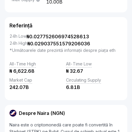
10.00B
Referință
24h Low
₦
0.027752606974528613
24h High
₦
0.029037551579206036
*Următoarele date prezintă informații despre piața eth
All-Time High
All-Time Low
₦
6,622.68
₦
32.67
Market Cap
Circulating Supply
242.07B
6.81B
Despre Naira (NGN)
Naira este o criptomonedă care poate fi convertită în
Starknet (STRK) pe Bybit. Cursul de schimb actual este 1