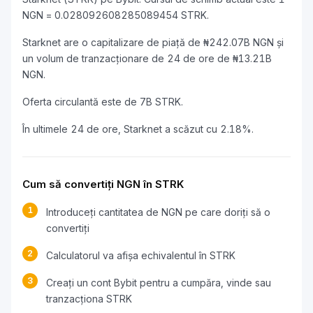
NGN = 0.028092608285089454 STRK.
Starknet are o capitalizare de piață de ₦242.07B NGN și
un volum de tranzacționare de 24 de ore de ₦13.21B
NGN.
Oferta circulantă este de 7B STRK.
În ultimele 24 de ore, Starknet a scăzut cu 2.18%.
Cum să convertiți NGN în STRK
1
Introduceți cantitatea de NGN pe care doriți să o
convertiți
2
Calculatorul va afișa echivalentul în STRK
3
Creați un cont Bybit pentru a cumpăra, vinde sau
tranzacționa STRK