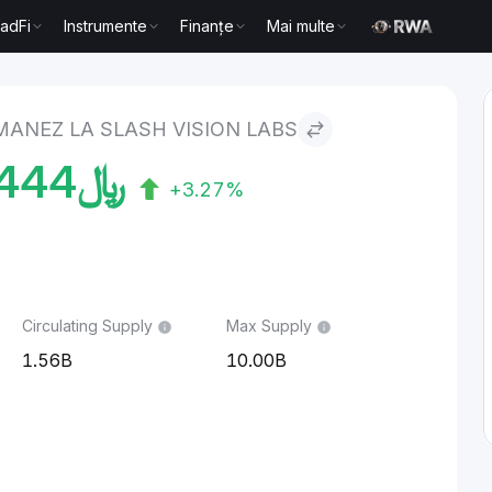
radFi
Instrumente
Finanțe
Mai multe
to Slash Vision Labs
MANEZ LA SLASH VISION LABS
444
﷼
+3.27%
Circulating Supply
Max Supply
1.56B
10.00B