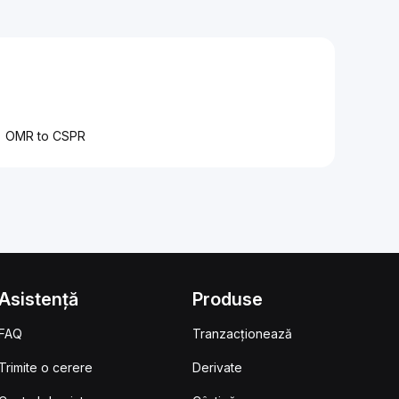
OMR to CSPR
Asistență
Produse
FAQ
Tranzacționează
Trimite o cerere
Derivate