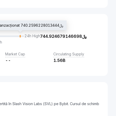
Ultimul preț tranzacționat ﷼740.2596228013444
24h High
744.924679146698
﷼
th
Market Cap
Circulating Supply
--
1.56B
tită în Slash Vision Labs (SVL) pe Bybit. Cursul de schimb