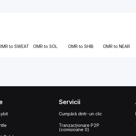
OMR to SWEAT
OMR to SOL
OMR to SHIB
OMR to NEAR
e
Servicii
ybit
Cumpără dintr-un clic
tle
Tranzacționare P2P
(comisioane 0)