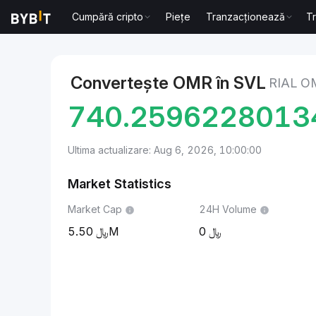
Cumpără cripto
Piețe
Tranzacționează
T
Markets
Slash Vision Labs Price SVL
Rial omanez 
Convertește OMR în SVL
RIAL O
740.2596228013
Ultima actualizare: Aug 6, 2026, 10:00:00
Market Statistics
Market Cap
24H Volume
5.50M
0