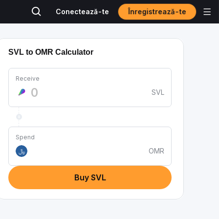
Înregistrează-te
Conectează-te
SVL to OMR Calculator
Receive
SVL
Spend
OMR
﷼
Buy SVL