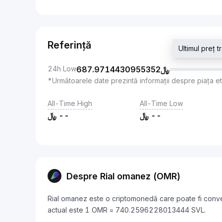
Referință
24h Low
687.9714430955352
﷼
*Următoarele date prezintă informații despre piața e
All-Time High
All-Time Low
﷼
--
﷼
--
Despre Rial omanez (OMR)
Rial omanez este o criptomonedă care poate fi conver
actual este 1 OMR = 740.2596228013444 SVL.