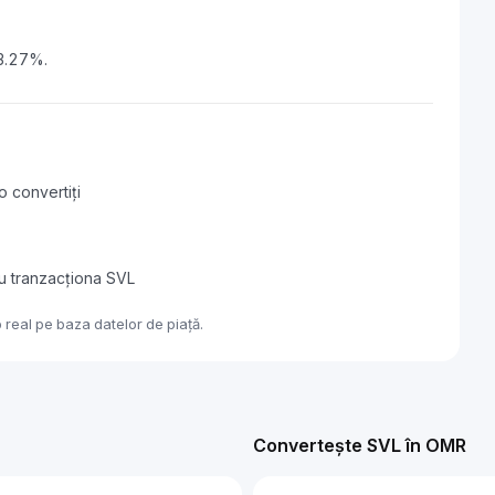
 3.27%.
o convertiți
au tranzacționa SVL
 real pe baza datelor de piață.
Convertește SVL în OMR