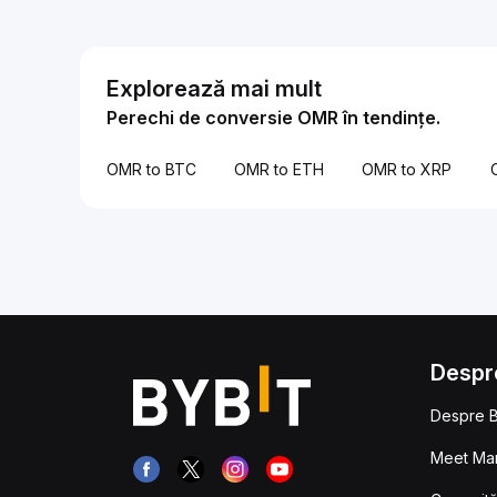
Explorează mai mult
Perechi de conversie OMR în tendințe.
OMR to BTC
OMR to ETH
OMR to XRP
Despr
Despre B
Meet Man