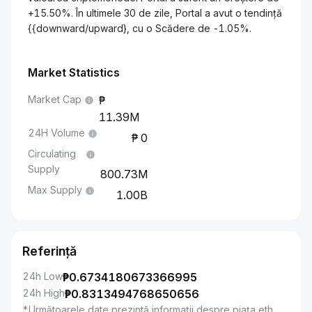
+15.50%. În ultimele 30 de zile, Portal a avut o tendință
{{downward/upward}, cu o Scădere de -1.05%.
Market Statistics
Market Cap
11.39M
24H Volume
0
Circulating
Supply
800.73M
Max Supply
1.00B
Referință
24h Low
₱
0.6734180673366995
24h High
₱
0.8313494768650656
*Următoarele date prezintă informații despre piața eth