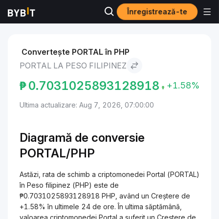
Înregistrează-te
Markets
Portal Price PORTAL
Portal to Peso filipinez
Convertește PORTAL în PHP
PORTAL LA PESO FILIPINEZ
₱
0.7031025893128918
+1.58%
Ultima actualizare: Aug 7, 2026, 07:00:00
Diagramă de conversie
PORTAL/PHP
Astăzi, rata de schimb a criptomonedei Portal (PORTAL)
în Peso filipinez (PHP) este de
₱0.7031025893128918 PHP, având un Creștere de
+1.58% în ultimele 24 de ore. În ultima săptămână,
valoarea criptomonedei Portal a suferit un Creștere de