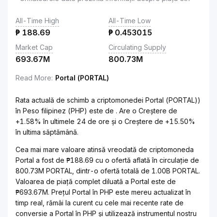
All-Time High
All-Time Low
₱
188.69
₱
0.453015
Market Cap
Circulating Supply
693.67M
800.73M
Read More
:
Portal (PORTAL)
Rata actuală de schimb a criptomonedei Portal (PORTAL))
în Peso filipinez (PHP) este de . Are o Creștere de
+1.58% în ultimele 24 de ore și o Creștere de +15.50%
în ultima săptămână.
Cea mai mare valoare atinsă vreodată de criptomoneda
Portal a fost de ₱188.69 cu o ofertă aflată în circulație de
800.73M PORTAL, dintr-o ofertă totală de 1.00B PORTAL.
Valoarea de piață complet diluată a Portal este de
₱693.67M. Prețul Portal în PHP este mereu actualizat în
timp real, rămâi la curent cu cele mai recente rate de
conversie a Portal în PHP și utilizează instrumentul nostru