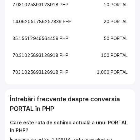
7.031025893128918 PHP
10 PORTAL
14.062051786257836 PHP
20 PORTAL
35.15512946564459 PHP
50 PORTAL
70.31025893128918 PHP
100 PORTAL
703.1025893128918 PHP
1,000 PORTAL
Întrebări frecvente despre conversia
PORTAL
în
PHP
Care este rata de schimb actuală a unui
PORTAL
în
PHP
?
Începând de astăzi, 1 PORTAL este echivalent cu