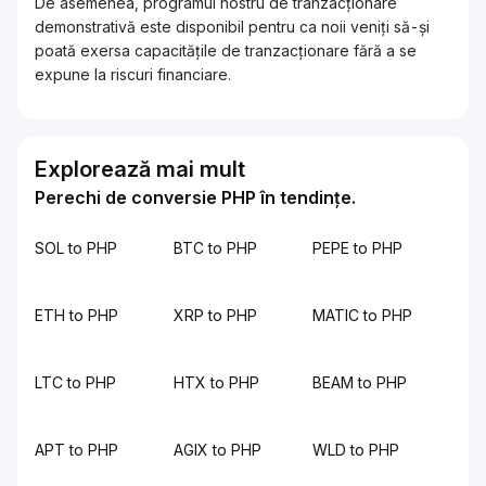
De asemenea, programul nostru de tranzacționare
demonstrativă este disponibil pentru ca noii veniți să-și
poată exersa capacitățile de tranzacționare fără a se
expune la riscuri financiare.
Explorează mai mult
Perechi de conversie PHP în tendințe.
SOL to PHP
BTC to PHP
PEPE to PHP
ETH to PHP
XRP to PHP
MATIC to PHP
LTC to PHP
HTX to PHP
BEAM to PHP
APT to PHP
AGIX to PHP
WLD to PHP