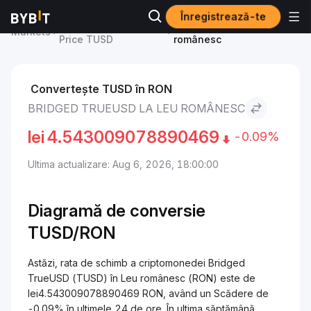
Înregistrează-te
Bridged TrueUSD
Bridged TrueUSD to Leu
Markets
Price TUSD
românesc
Convertește TUSD în RON
BRIDGED TRUEUSD LA LEU ROMÂNESC
lei
4.543009078890469
-0.09%
Ultima actualizare: Aug 6, 2026, 18:00:00
Diagramă de conversie
TUSD/RON
Astăzi, rata de schimb a criptomonedei Bridged
TrueUSD (TUSD) în Leu românesc (RON) este de
lei4.543009078890469 RON, având un Scădere de
-0.09% în ultimele 24 de ore. În ultima săptămână,