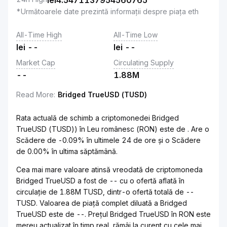
lei
4.5471137954560765
*Următoarele date prezintă informații despre piața eth
All-Time High
All-Time Low
lei
--
lei
--
Market Cap
Circulating Supply
--
1.88M
Read More
:
Bridged TrueUSD (TUSD)
Rata actuală de schimb a criptomonedei Bridged
TrueUSD (TUSD)) în Leu românesc (RON) este de . Are o
Scădere de -0.09% în ultimele 24 de ore și o Scădere
de 0.00% în ultima săptămână.
Cea mai mare valoare atinsă vreodată de criptomoneda
Bridged TrueUSD a fost de -- cu o ofertă aflată în
circulație de 1.88M TUSD, dintr-o ofertă totală de --
TUSD. Valoarea de piață complet diluată a Bridged
TrueUSD este de --. Prețul Bridged TrueUSD în RON este
mereu actualizat în timp real, rămâi la curent cu cele mai