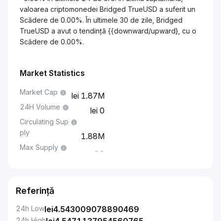
valoarea criptomonedei Bridged TrueUSD a suferit un
Scădere de 0.00%. În ultimele 30 de zile, Bridged
TrueUSD a avut o tendință {{downward/upward}, cu o
Scădere de 0.00%.
Market Statistics
Market Cap
1.87M
24H Volume
0
Circulating Sup
ply
1.88M
Max Supply
--
Referință
24h Low
lei
4.543009078890469
24h High