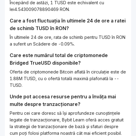
Începând de astăzi, 1 TUSD este echivalent cu
lei4.543009078890469 RON.
Care a fost fluctuația în ultimele 24 de ore a ratei
de schimb
TUSD
în
RON
?
În ultimele 24 de ore, rata de schimb pentru TUSD în RON
a suferit un Scădere de -0.09%.
Care este numărul total de criptomonede
Bridged TrueUSD
disponibile?
Oferta de criptomonede Bitcoin aflată în circulație este de
1.88M TUSD, cu o ofertă totală maximă plafonată la --
TUSD.
Unde pot accesa resurse pentru a învăța mai
multe despre tranzacționare?
Pentru cei care doresc să își aprofundeze cunoștințele
legate de tranzacționare, Bybit Learn oferă acces gratuit
la strategii de tranzacționare de bază și sfaturi despre
cum poți folosi platforma noastră cât mai eficient posibil.