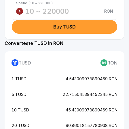
Spend (10 ~ 220000)
RON
lei
Buy TUSD
Convertește TUSD în RON
TUSD
RON
1 TUSD
4.543009078890469 RON
5 TUSD
22.715045394452345 RON
10 TUSD
45.43009078890469 RON
20 TUSD
90.86018157780938 RON