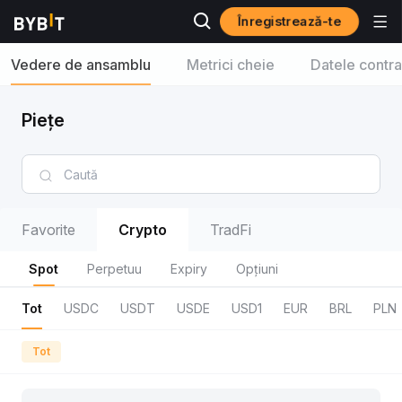
Înregistrează-te
Vedere de ansamblu
Metrici cheie
Datele contra
Piețe
Favorite
Crypto
TradFi
Spot
Perpetuu
Expiry
Opțiuni
Tot
USDC
USDT
USDE
USD1
EUR
BRL
PLN
Tot