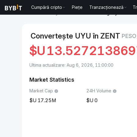
Cumpără cripto
Piețe
Tranzacționează
T
Markets
Zentry Price ZENT
Peso uruguayan to Zen
Convertește UYU în ZENT
PESO
$U
13.52721386
Ultima actualizare: Aug 6, 2026, 11:00:00
Market Statistics
Market Cap
24H Volume
17.25M
0