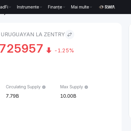
radFi
Instrumente
Finanțe
Mai multe
try
 URUGUAYAN LA ZENTRY
9725957
-1.25%
Circulating Supply
Max Supply
7.79B
10.00B