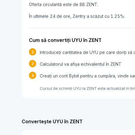
Oferta circulantă este de 8B ZENT.
În ultimele 24 de ore, Zentry a scăzut cu 1.25%.
Cum să convertiți UYU în ZENT
1
Introduceți cantitatea de UYU pe care doriți să o
2
Calculatorul va afișa echivalentul în ZENT
3
Creați un cont Bybit pentru a cumpăra, vinde s
Cursul de schimb UYU la ZENT este actualizat în tim
Convertește UYU în ZENT