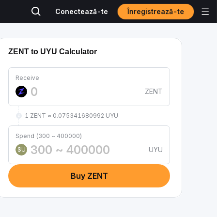
Înregistrează-te
Conectează-te
ZENT to UYU Calculator
Receive
ZENT
1 ZENT ≈ 0.075341680992 UYU
Spend (300 ~ 400000)
UYU
$U
Buy ZENT