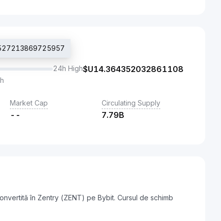
13.527213869725957
24h High
$U
14.364352032861108
th
Market Cap
Circulating Supply
--
7.79B
nvertită în Zentry (ZENT) pe Bybit. Cursul de schimb