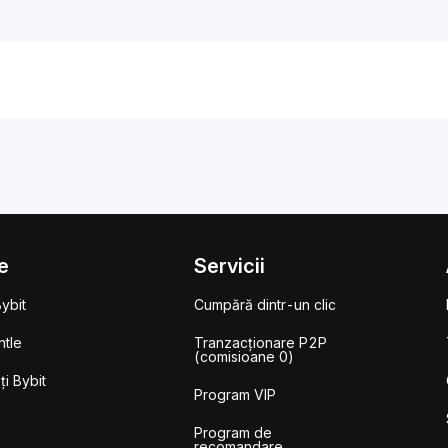
e
Servicii
ybit
Cumpără dintr-un clic
tle
Tranzacționare P2P
(comisioane 0)
i Bybit
Program VIP
Program de
recomandare