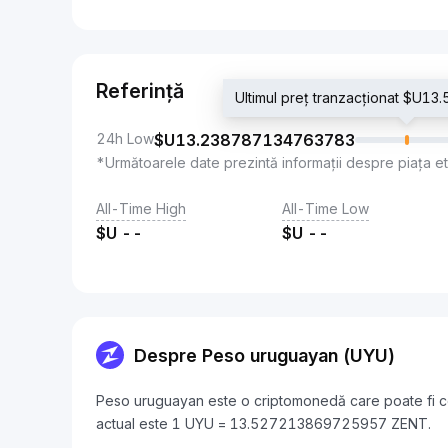
Referință
Ultimul preț tranzacționat $U
24h Low
$U
13.238787134763783
*Următoarele date prezintă informații despre piața e
All-Time High
All-Time Low
$U
--
$U
--
Despre Peso uruguayan (UYU)
Peso uruguayan este o criptomonedă care poate fi co
actual este 1 UYU = 13.527213869725957 ZENT.