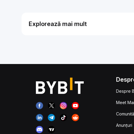
Explorează mai mult
Despr
Despre B
Meet Man
Comunităț
Anunțuri