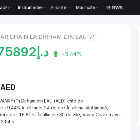
radFi
Instrumente
Finanțe
Mai multe
 Dirham din EAU
AR CHAIN LA DIRHAM DIN EAU
75892
د.إ
+9.44%
/AED
(VANRY) în Dirham din EAU (AED) este de
ere de -16.61%. În ultimele 30 de zile, Vanar Chain a avut
52.54%.