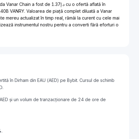
t de د.إ1.37 cu o ofertă aflată în
2.40B VANRY. Valoarea de piață complet diluată a Vanar
izează instrumentul nostru pentru a converti fără eforturi o
tită în Dirham din EAU (AED) pe Bybit. Cursul de schimb
د.إ15975892 AED.
%.