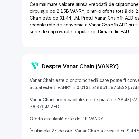
Cea mai mare valoare atinsă vreodată de criptomoneda Vanar Chain a fos
circulație de 2.15B VANRY, dintr-o ofertă totală de 
Chain este de د.إ31.44M. Prețul Vanar Chain în AED este mereu actualizat în timp real, rămâi la curent cu cele mai
recente rate de conversie a Vanar Chain în AED și util
serie de criptovalute populare în Dirham din EAU.
Despre Vanar Chain (VANRY)
Vanar Chain este o criptomonedă care poate fi conver
actual este 1 VANRY = 0.013154895
Vanar Chain are o capitalizare de piață de د.إ28.43M AED și un volum de tranzacționare de 24 de ore de
د.إ76.67M AED.
Oferta circulantă este de 2B VANRY.
În ultimele 24 de ore, Vanar Chain a crescut cu 9.44