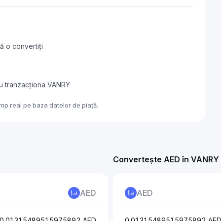
ă o convertiți
au tranzacționa VANRY
mp real pe baza datelor de piață.
Convertește AED în VANRY
AED
AED
0.01315489515975892 AED
0.01315489515975892 AE