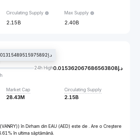
Circulating Supply
Max Supply
2.15B
2.40B
Ultimul preț tranzacționat د.إ0.01315489515975892
24h High
0.015362067686563808
د.إ
th
Market Cap
Circulating Supply
28.43M
2.15B
(VANRY)) în Dirham din EAU (AED) este de . Are o Creștere
6.61% în ultima săptămână.