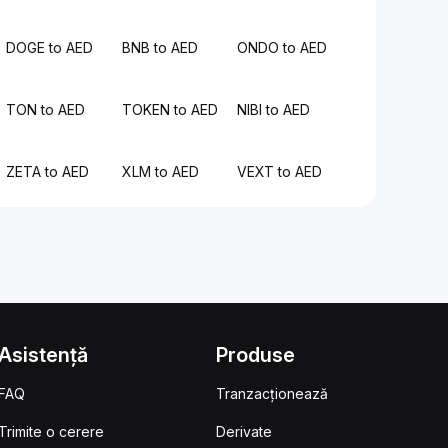
DOGE to AED
BNB to AED
ONDO to AED
TON to AED
TOKEN to AED
NIBI to AED
ZETA to AED
XLM to AED
VEXT to AED
Asistență
Produse
FAQ
Tranzacționează
Trimite o cerere
Derivate