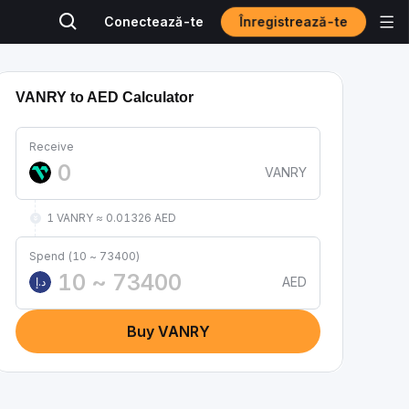
Înregistrează-te
Conectează-te
VANRY to AED Calculator
Receive
VANRY
1 VANRY ≈ 0.01326 AED
Spend (10 ~ 73400)
AED
د.إ
Buy VANRY