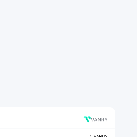
VANRY
D
1 VANRY