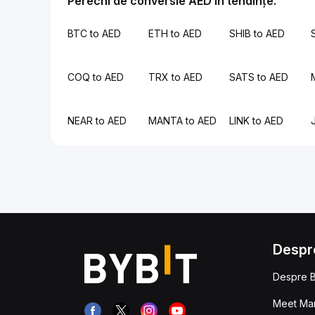
Perechi de conversie AED în tendințe.
BTC to AED
ETH to AED
SHIB to AED
COQ to AED
TRX to AED
SATS to AED
NEAR to AED
MANTA to AED
LINK to AED
Despr
Despre B
Meet Man