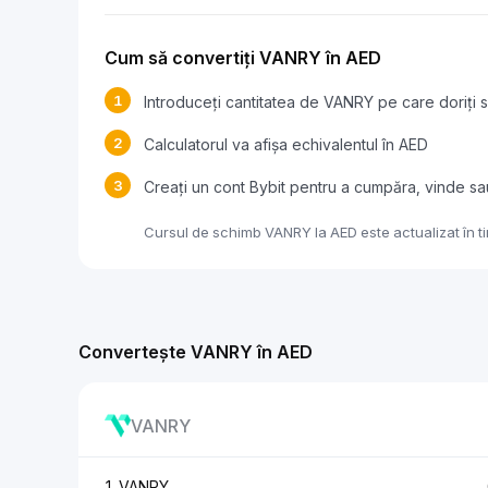
Cum să convertiți VANRY în AED
1
Introduceți cantitatea de VANRY pe care doriți s
2
Calculatorul va afișa echivalentul în AED
3
Creați un cont Bybit pentru a cumpăra, vinde s
Cursul de schimb VANRY la AED este actualizat în ti
Convertește VANRY în AED
VANRY
1 VANRY