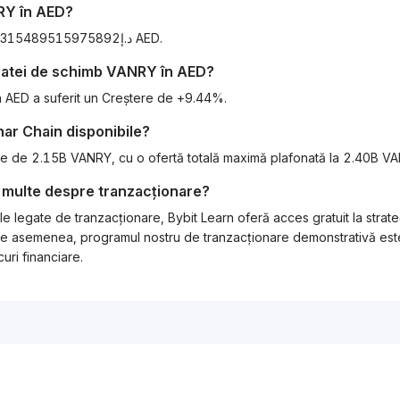
RY
în
AED
?
Începând de astăzi, 1 VANRY este echivalent cu د.إ0.01315489515975892 AED.
 ratei de schimb
VANRY
în
AED
?
n AED a suferit un Creștere de +9.44%.
nar Chain
disponibile?
este de 2.15B VANRY, cu o ofertă totală maximă plafonată la 2.40B V
 multe despre tranzacționare?
e legate de tranzacționare, Bybit Learn oferă acces gratuit la strat
l. De asemenea, programul nostru de tranzacționare demonstrativă este
uri financiare.