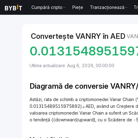
Cumpără cripto
Piețe
Tranzacționează
T
Markets
Vanar Chain Price VANRY
Vanar Chain to
Convertește VANRY în AED
VAN
0.013154895159
Ultima actualizare: Aug 6, 2026, 00:00:00
Diagramă de conversie VANRY
Astăzi, rata de schimb a criptomonedei Vanar Chain 
د.إ0.01315489515975892 AED, având un Creștere de +9.44% în ultimele 24 de ore. În ultima săptămână,
valoarea criptomonedei Vanar Chain a suferit un Scăd
o tendință {{downward/upward}, cu o Scădere de -