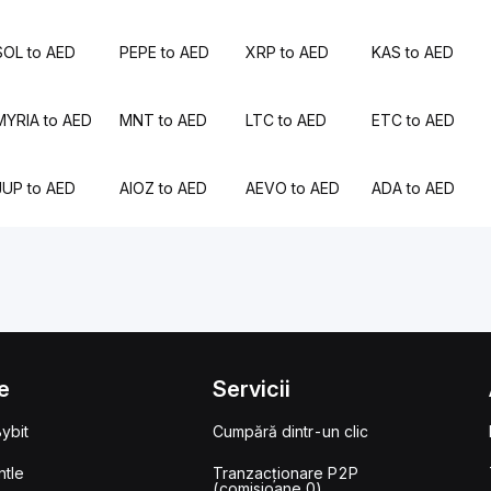
SOL to AED
PEPE to AED
XRP to AED
KAS to AED
MYRIA to AED
MNT to AED
LTC to AED
ETC to AED
JUP to AED
AIOZ to AED
AEVO to AED
ADA to AED
e
Servicii
ybit
Cumpără dintr-un clic
tle
Tranzacționare P2P
(comisioane 0)