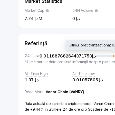
Market Statistics
Market Cap
24H Volume
7.74M
0
Referință
24h Low
0.011887882644371753
د.إ
*Următoarele date prezintă informații despre piața e
All-Time High
All-Time Low
1.37
د.إ
0.01057805
د.إ
Read More
:
Vanar Chain (VANRY)
Rata actuală de schimb a criptomonedei Vanar Chain 
de +9.44% în ultimele 24 de ore și o Scădere de -1