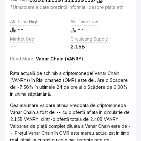
0.0014113973113291324
﷼
*Următoarele date prezintă informații despre piața eth
All-Time High
All-Time Low
﷼
--
﷼
--
Market Cap
Circulating Supply
--
2.15B
Read More
:
Vanar Chain (VANRY)
Rata actuală de schimb a criptomonedei Vanar Chain
(VANRY)) în Rial omanez (OMR) este de . Are o Scădere
de -7.56% în ultimele 24 de ore și o Scădere de 0.00%
în ultima săptămână.
Cea mai mare valoare atinsă vreodată de criptomoneda
Vanar Chain a fost de -- cu o ofertă aflată în circulație de
2.15B VANRY, dintr-o ofertă totală de 2.40B VANRY.
Valoarea de piață complet diluată a Vanar Chain este de -
-. Prețul Vanar Chain în OMR este mereu actualizat în timp
real, rămâi la curent cu cele mai recente rate de