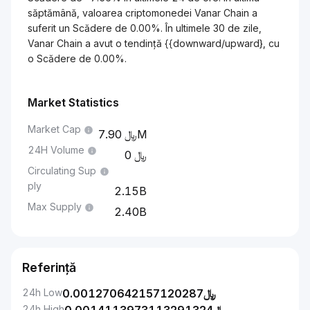
săptămână, valoarea criptomonedei Vanar Chain a
suferit un Scădere de 0.00%. În ultimele 30 de zile,
Vanar Chain a avut o tendință {{downward/upward}, cu
o Scădere de 0.00%.
Market Statistics
Market Cap
7.90M
24H Volume
0
Circulating Sup
ply
2.15B
Max Supply
2.40B
Referință
24h Low
0.001270642157120287
﷼
24h High