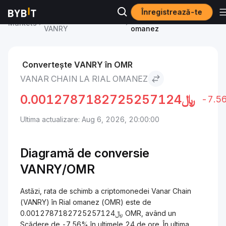
Înregistrează-te
Vanar Chain Price
Vanar Chain to Rial
Markets
VANRY
omanez
Convertește VANRY în OMR
VANAR CHAIN LA RIAL OMANEZ
0.0012787182725257124
﷼
-7.5
Ultima actualizare: Aug 6, 2026, 20:00:00
Diagramă de conversie
VANRY/OMR
Astăzi, rata de schimb a criptomonedei Vanar Chain
(VANRY) în Rial omanez (OMR) este de
﷼0.0012787182725257124 OMR, având un
Scădere de -7.56% în ultimele 24 de ore. În ultima