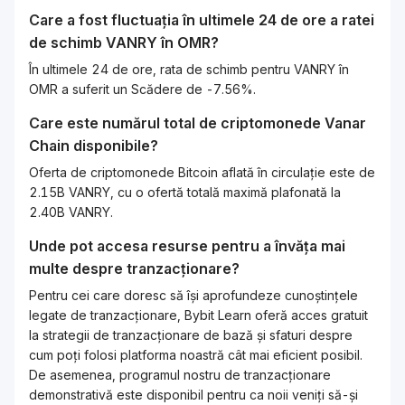
Care a fost fluctuația în ultimele 24 de ore a ratei
de schimb
VANRY
în
OMR
?
În ultimele 24 de ore, rata de schimb pentru VANRY în
OMR a suferit un Scădere de -7.56%.
Care este numărul total de criptomonede
Vanar
Chain
disponibile?
Oferta de criptomonede Bitcoin aflată în circulație este de
2.15B VANRY, cu o ofertă totală maximă plafonată la
2.40B VANRY.
Unde pot accesa resurse pentru a învăța mai
multe despre tranzacționare?
Pentru cei care doresc să își aprofundeze cunoștințele
legate de tranzacționare, Bybit Learn oferă acces gratuit
la strategii de tranzacționare de bază și sfaturi despre
cum poți folosi platforma noastră cât mai eficient posibil.
De asemenea, programul nostru de tranzacționare
demonstrativă este disponibil pentru ca noii veniți să-și