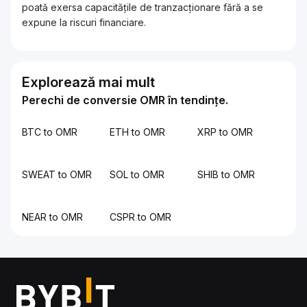
poată exersa capacitățile de tranzacționare fără a se
expune la riscuri financiare.
Explorează mai mult
Perechi de conversie OMR în tendințe.
BTC to OMR
ETH to OMR
XRP to OMR
SWEAT to OMR
SOL to OMR
SHIB to OMR
NEAR to OMR
CSPR to OMR