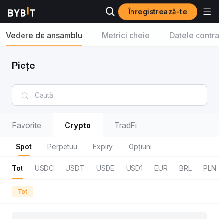
Înregistrează-te
Vedere de ansamblu
Metrici cheie
Datele contra
Piețe
Favorite
Crypto
TradFi
Spot
Perpetuu
Expiry
Opțiuni
Tot
USDC
USDT
USDE
USD1
EUR
BRL
PLN
Tot