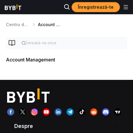
Înregistrează-te
Centru de ajutor
Account Management
Account Management
Despre