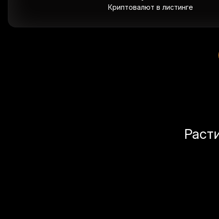
Криптовалют в листинге
Раст