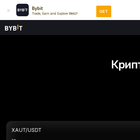
Bybit
GET
Trade, Earn and Explore Web3!
Крип
XAUT/USDT
--