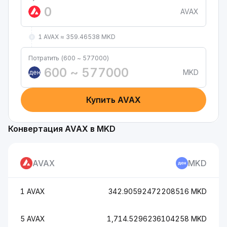
AVAX
1 AVAX ≈ 359.46538 MKD
Потратить (600 ~ 577000)
MKD
ден
Купить AVAX
Конвертация AVAX в MKD
AVAX
MKD
1 AVAX
342.90592472208516 MKD
5 AVAX
1,714.5296236104258 MKD