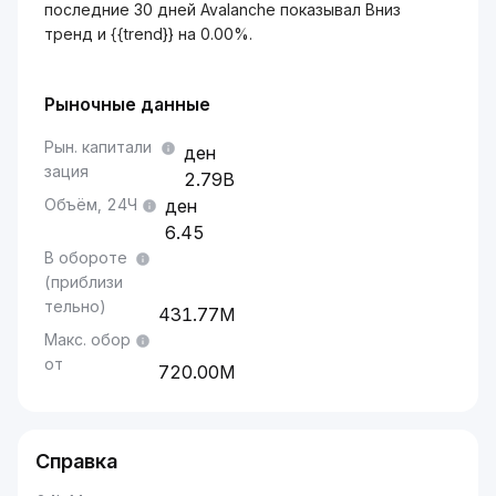
последние 30 дней Avalanche показывал Вниз
тренд и {{trend}} на 0.00%.
Рыночные данные
Рын. капитали
зация
2.79B
Объём, 24Ч
6.45
В обороте
(приблизи
тельно)
431.77M
Макс. обор
от
720.00M
Справка