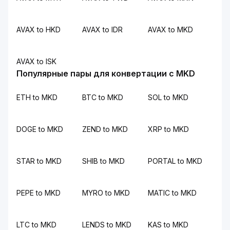
AVAX to HKD
AVAX to IDR
AVAX to MKD
AVAX to ISK
Популярные пары для конвертации с MKD
ETH to MKD
BTC to MKD
SOL to MKD
DOGE to MKD
ZEND to MKD
XRP to MKD
STAR to MKD
SHIB to MKD
PORTAL to MKD
PEPE to MKD
MYRO to MKD
MATIC to MKD
LTC to MKD
LENDS to MKD
KAS to MKD