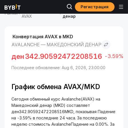
Регистрация
Курс Avalanche
Avalanche to Македонский
Рынки
AVAX
денар
Конвертация AVAX в MKD
AVALANCHE — МАКЕДОНСКИЙ ДЕНАР
ден
342.90592472208516
-3.59%
Последнее обновление: Aug 6, 2026, 23:00:00
График обмена AVAX/MKD
Сегодня обменный курс Avalanche(AVAX) на
Македонский денар (MKD) составляет
ден342.90592472208516MKD, показывая Падение
на -3.59% в последние 24 часа. За последнюю
неделю стоимость AvalancheПадение на 0.00%. За