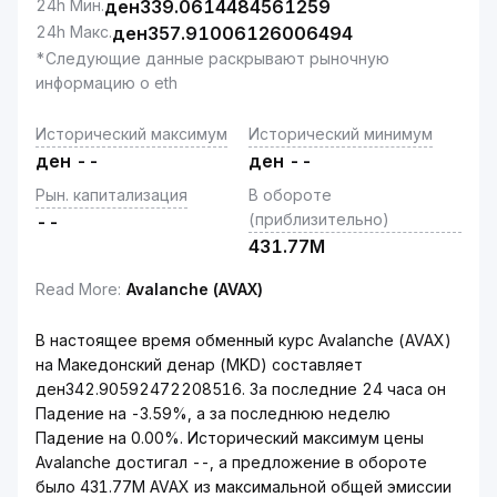
24h Мин.
ден
339.0614484561259
24h Макс.
ден
357.91006126006494
*Следующие данные раскрывают рыночную
информацию о eth
Исторический максимум
Исторический минимум
ден
--
ден
--
Рын. капитализация
В обороте
(приблизительно)
--
431.77M
Read More
:
Avalanche (AVAX)
В настоящее время обменный курс Avalanche (AVAX)
на Македонский денар (MKD) составляет
ден342.90592472208516. За последние 24 часа он
Падение на -3.59%, а за последнюю неделю
Падение на 0.00%. Исторический максимум цены
Avalanche достигал --, а предложение в обороте
было 431.77M AVAX из максимальной общей эмиссии