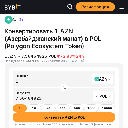
Регистрация
Главная
AZN to POL
Конвертировать 1 AZN
(Азербайджанский манат) в POL
(Polygon Ecosystem Token)
1 AZN ≈ 7.56464825 POL
▼
-2.83%
24h
Последнее обновление
：
2026/08/09 08:01
(
GMT+0
)
Потратите
AZN
Получите ~
POL
1
10
50
100
500
1000
10000
Конвертер AZN to POL
Нулевые комиссии · Более 350 криптовалют · Более 40 фиатных валют