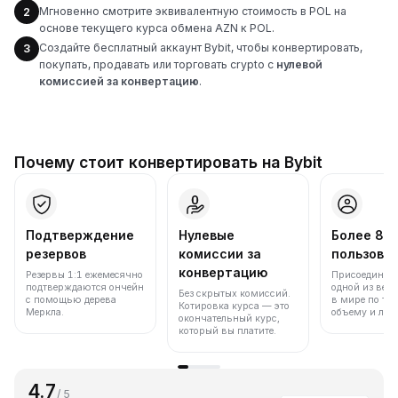
Мгновенно смотрите эквивалентную стоимость в POL на
2
основе текущего курса обмена AZN к POL.
Создайте бесплатный аккаунт Bybit, чтобы конвертировать,
3
покупать, продавать или торговать crypto с
нулевой
комиссией за конвертацию
.
Почему стоит конвертировать на Bybit
Подтверждение
Нулевые
Более 86
резервов
комиссии за
пользова
конвертацию
Резервы 1:1 ежемесячно
Присоединяйт
подтверждаются ончейн
одной из вед
Без скрытых комиссий.
с помощью дерева
в мире по то
Котировка курса — это
Меркла.
объему и лик
окончательный курс,
который вы платите.
4.7
/ 5