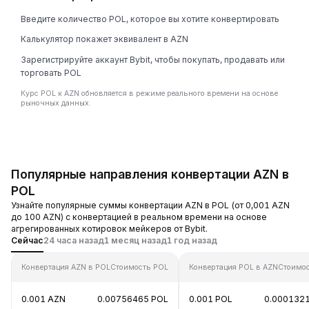
Введите количество POL, которое вы хотите конвертировать
Калькулятор покажет эквивалент в AZN
Зарегистрируйте аккаунт Bybit, чтобы покупать, продавать или
торговать POL
Курс POL к AZN обновляется в режиме реального времени на основе
рыночных данных.
Популярные направления конвертации AZN в
POL
Узнайте популярные суммы конвертации AZN в POL (от 0,001 AZN
до 100 AZN) с конвертацией в реальном времени на основе
агрегированных котировок мейкеров от Bybit.
Сейчас
24 часа назад
1 месяц назад
1 год назад
Конвертация AZN в POL
Стоимость POL
Конвертация POL в AZN
Стоимо
0.001 AZN
0.00756465 POL
0.001 POL
0.000132