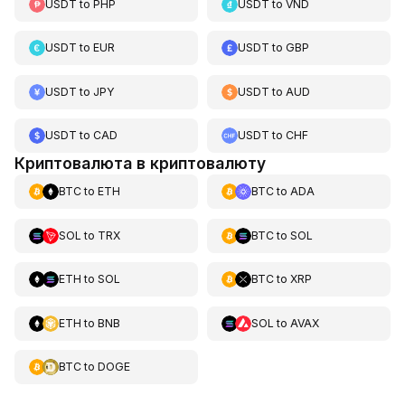
USDT
to
PHP
USDT
to
VND
USDT
to
EUR
USDT
to
GBP
USDT
to
JPY
USDT
to
AUD
USDT
to
CAD
USDT
to
CHF
Криптовалюта в криптовалюту
BTC
to
ETH
BTC
to
ADA
SOL
to
TRX
BTC
to
SOL
ETH
to
SOL
BTC
to
XRP
ETH
to
BNB
SOL
to
AVAX
BTC
to
DOGE