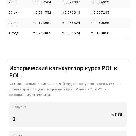
7 дн.
₼0.077564
₼0.072907
₼0.074999
+
30 дн.
₼0.084752
₼0.071349
₼0.077295
+
90 дн.
₼0.103051
₼0.068524
₼0.080566
+
1 года
₼0.287869
₼0.068524
₼0.133898
-
Исторический калькулятор курса POL к
POL
Узнайте, сколько стоил ваш POL (Polygon Ecosystem Token) в POL на
любую прошлую дату, и сравните курс обмена POL к POL с
сегодняшним значением.
Покупка
POL
Когда