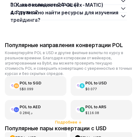
POL за последние 24 часа?
3. Какое количество POL (ex-MATIC)
доступно?
4. Где можно найти ресурсы для изучения
трейдинга?
Популярные направления конвертации POL
Конвертируйте POL в USD и другие фиатные валюты по курсу в
реальном времени. Благодаря котировкам от мейкеров,
агрегированным на Bybit, вы можете проверить текущую
стоимость POL и совершить конвертацию с уверенностью в точных
курсах и без скрытых спредов.
POL
to
SGD
POL
to
USD
S$0.099
$0.077
POL
to
AED
POL
to
ARS
د.إ0.284
$116.08
Подробнее
↓
Популярные пары конвертации с USD