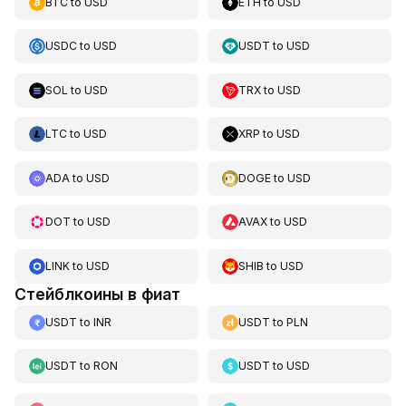
BTC
to
USD
ETH
to
USD
USDC
to
USD
USDT
to
USD
SOL
to
USD
TRX
to
USD
LTC
to
USD
XRP
to
USD
ADA
to
USD
DOGE
to
USD
DOT
to
USD
AVAX
to
USD
LINK
to
USD
SHIB
to
USD
Стейблкоины в фиат
USDT
to
INR
USDT
to
PLN
USDT
to
RON
USDT
to
USD