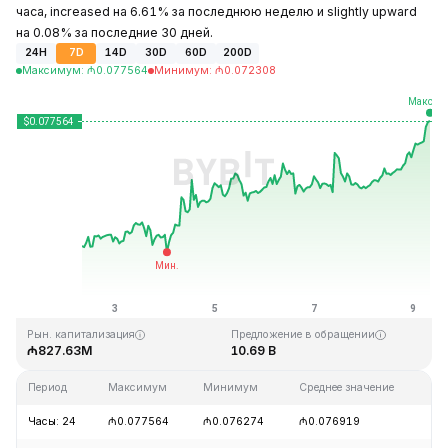
часа, increased на 6.61% за последнюю неделю и slightly upward
на 0.08% за последние 30 дней.
24H
7D
14D
30D
60D
200D
Максимум
:
₼
0.077564
Минимум
:
₼
0.072308
Последнее обновление: 08:01 GMT+0 2026-08-09
Исторический максимум
Исторический минимум
₼1.29
₼0.067711
Рын. капитализация
Предложение в обращении
₼827.63M
10.69 B
Период
Максимум
Минимум
Среднее значение
Из
Часы: 24
₼0.077564
₼0.076274
₼0.076919
+