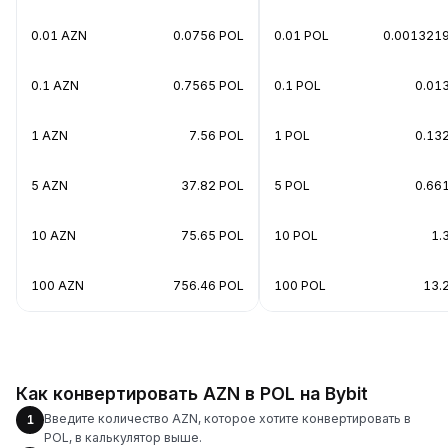
0.01 AZN
0.0756 POL
0.01 POL
0.001321
0.1 AZN
0.7565 POL
0.1 POL
0.01
1 AZN
7.56 POL
1 POL
0.13
5 AZN
37.82 POL
5 POL
0.66
10 AZN
75.65 POL
10 POL
1.
100 AZN
756.46 POL
100 POL
13.
Как конвертировать AZN в POL на Bybit
Введите количество AZN, которое хотите конвертировать в
1
POL, в калькулятор выше.