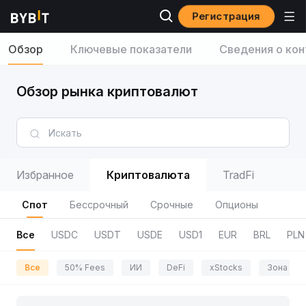
Регистрация
Обзор
Ключевые показатели
Сведения о кон
Обзор рынка криптовалют
Избранное
Криптовалюта
TradFi
Спот
Бессрочный
Срочные
Опционы
Все
USDC
USDT
USDE
USD1
EUR
BRL
PLN
Все
50% Fees
ИИ
DeFi
xStocks
Зона пр