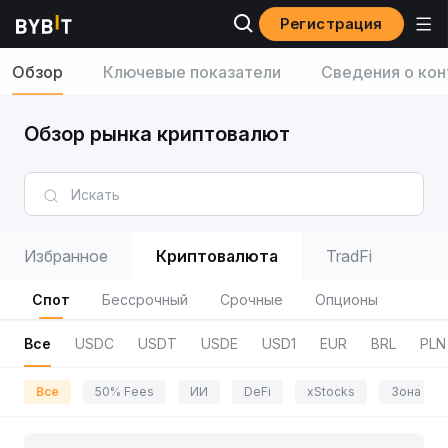
Регистрация
Обзор
Ключевые показатели
Сведения о кон
Обзор рынка криптовалют
Избранное
Криптовалюта
TradFi
Спот
Бессрочный
Срочные
Опционы
Все
USDC
USDT
USDE
USD1
EUR
BRL
PLN
Все
50% Fees
ИИ
DeFi
xStocks
Зона пр