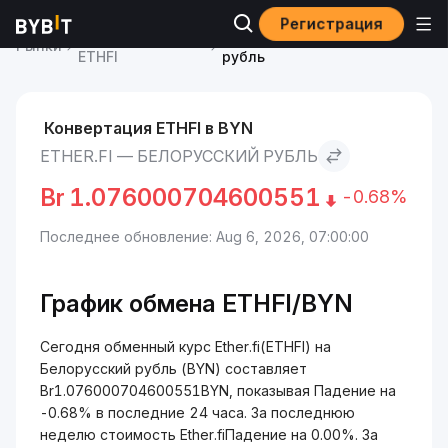
Регистрация
Курс Ether.fi
Ether.fi to Белорусский
Рынки
ETHFI
рубль
Конвертация ETHFI в BYN
ETHER.FI — БЕЛОРУССКИЙ РУБЛЬ
Br
1.076000704600551
-0.68%
Последнее обновление: Aug 6, 2026, 07:00:00
График обмена ETHFI/BYN
Сегодня обменный курс Ether.fi(ETHFI) на
Белорусский рубль (BYN) составляет
Br1.076000704600551BYN, показывая Падение на
-0.68% в последние 24 часа. За последнюю
неделю стоимость Ether.fiПадение на 0.00%. За