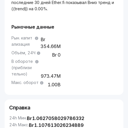
последние 30 дней Ether.fi показывал Вниз тренд и
{{trend}} на 0.00%.
Рыночные данные
Рын. капит
ализация
354.66M
Объём, 24Ч
0
В обороте
(приблизи
тельно)
973.47M
Макс. оборот
1.00B
Справка
24h Мин.
Br
1.0627058029786332
24h Макс.
Br
1.107613026234889