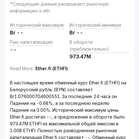
*Следующие данные раскрывают рыночную
информацию о eth
Исторический максимум
Исторический минимум
Br
--
Br
--
Рын. капитализация
В обороте
(приблизительно)
--
973.47M
Read More
:
Ether.fi (ETHFI)
В настоящее время обменный курс Ether.fi (ETHFI) на
Белорусский рубль (BYN) составляет
Br1.076000704600551. За последние 24 часа он
Падение на -0.68%, а за последнюю неделю
Падение на 0.00%. Исторический максимум цены
Ether.fi достигал --, а предложение в обороте было
973.47M ETHFI из максимальной общей эмиссии в
1.00B ETHFI. Полностью разводненная рыночная
капитализация Ether.fi составляет --. Обменный курс