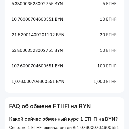
5.380003523002755 BYN
5 ETHFI
10.76000704600551 BYN
10 ETHFI
21.52001409201102 BYN
20 ETHFI
53.80003523002755 BYN
50 ETHFI
107.6000704600551 BYN
100 ETHFI
1,076.000704600551 BYN
1,000 ETHFI
FAQ об обмене
ETHFI
на
BYN
Какой сейчас обменный курс 1
ETHFI
на
BYN
?
Сегодня 1 ETHFI эквивалентен Br1.076000704600551