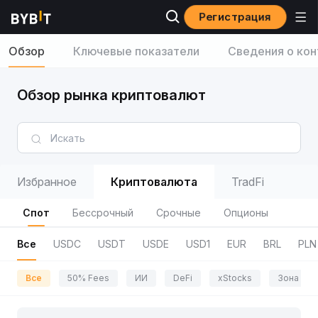
Регистрация
Обзор
Ключевые показатели
Сведения о кон
Обзор рынка криптовалют
Избранное
Криптовалюта
TradFi
Спот
Бессрочный
Срочные
Опционы
Все
USDC
USDT
USDE
USD1
EUR
BRL
PLN
Все
50% Fees
ИИ
DeFi
xStocks
Зона пр