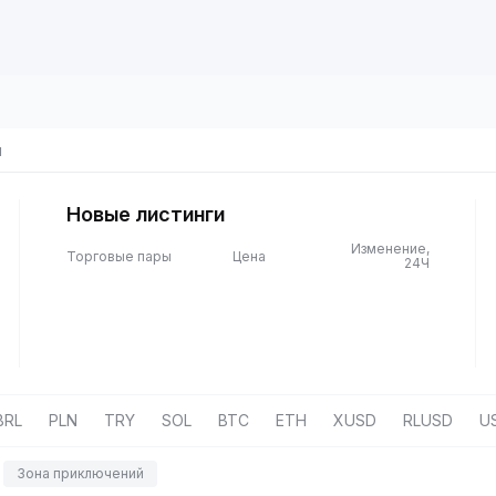
ы
Новые листинги
Изменение,
Торговые пары
Цена
24Ч
BRL
PLN
TRY
SOL
BTC
ETH
XUSD
RLUSD
U
Зона приключений