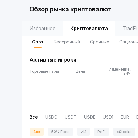
Обзор рынка криптовалют
Избранное
Криптовалюта
TradFi
Спот
Бессрочный
Срочные
Опцион
Активные игроки
Изменение,
Торговые пары
Цена
24Ч
Все
USDC
USDT
USDE
USD1
EUR
Все
50% Fees
ИИ
DeFi
xStocks