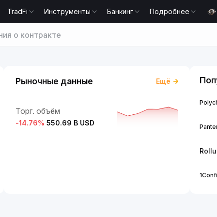
TradFi
Инструменты
Банкинг
Подробнее
ия о контракте
Поп
Рыночные данные
Ещё
Polych
Торг. объём
-14.76
%
550.69 B USD
Panter
Roll