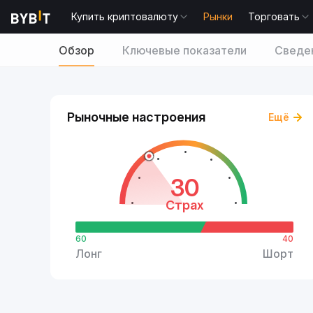
Купить криптовалюту
Рынки
Торговать
Обзор
Ключевые показатели
Сведен
Рыночные настроения
Ещё
30
Страх
60
40
Лонг
Шорт