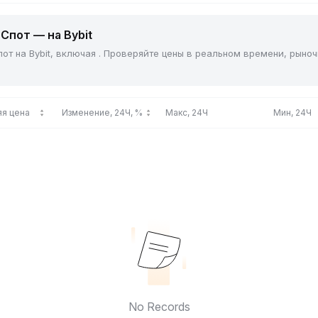
Спот — на Bybit
от на Bybit, включая . Проверяйте цены в реальном времени, рыно
я цена
Изменение, 24Ч, %
Макс, 24Ч
Мин, 24Ч
No Records