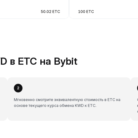
50.02 ETC
100 ETC
 в ETC на Bybit
2
Мгновенно смотрите эквивалентную стоимость в ETC на
основе текущего курса обмена KWD к ETC.