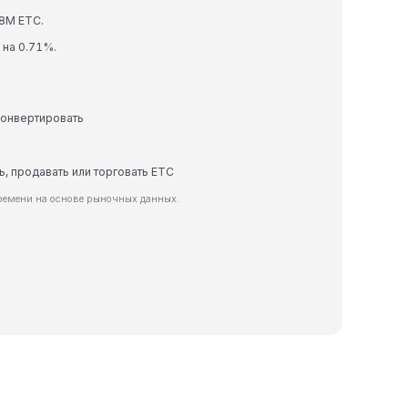
8M ETC.
 на 0.71%.
конвертировать
ь, продавать или торговать ETC
ремени на основе рыночных данных.