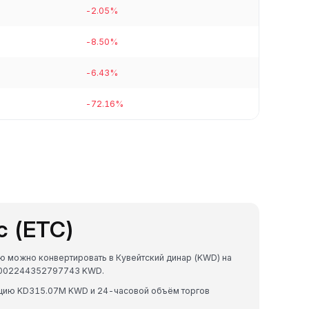
-2.05%
-8.50%
-6.43%
-72.16%
c (ETC)
ую можно конвертировать в Кувейтский динар (KWD) на
.5002244352797743 KWD.
зацию KD315.07M KWD и 24-часовой объём торгов