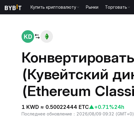
Купить криптовалюту
Рынки
Торговать
Главная
KWD to ETC
Конвертироват
(Кувейтский ди
(Ethereum Classi
1 KWD ≈ 0.50022444 ETC
▲
+0.71%
24h
Последнее обновление
：
2026/08/09 09:32
(
GMT+0
)