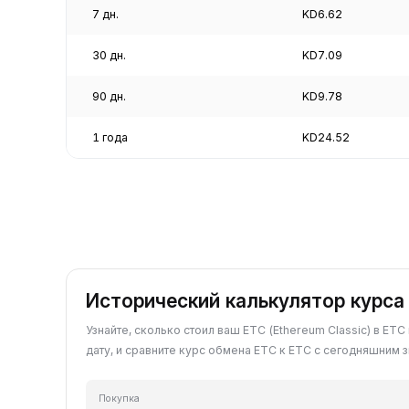
7 дн.
KD6.62
30 дн.
KD7.09
90 дн.
KD9.78
1 года
KD24.52
Исторический калькулятор курса
Узнайте, сколько стоил ваш ETC (Ethereum Classic) в E
дату, и сравните курс обмена ETC к ETC с сегодняшним 
Покупка