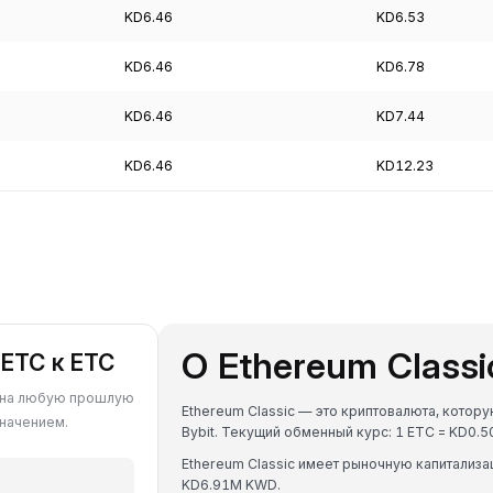
KD6.46
KD6.53
KD6.46
KD6.78
KD6.46
KD7.44
KD6.46
KD12.23
О Ethereum Classi
 ETC к ETC
TC на любую прошлую
Ethereum Classic — это криптовалюта, котор
значением.
Bybit. Текущий обменный курс: 1 ETC = KD0
Ethereum Classic имеет рыночную капитали
KD6.91M KWD.