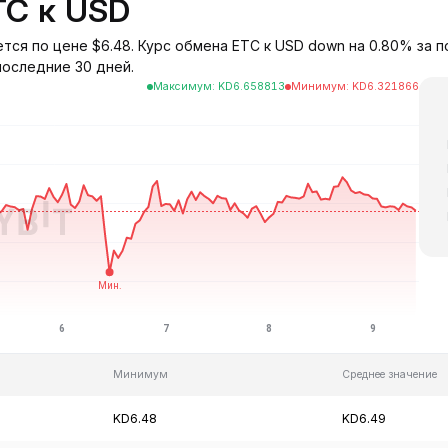
TC к USD
ется по цене $6.48. Курс обмена ETC к USD down на 0.80% за 
последние 30 дней.
Максимум
:
KD
6.658813
Минимум
:
KD
6.321866
Минимум
Среднее значение
KD6.48
KD6.49