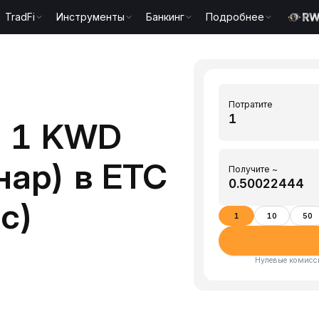
TradFi
Инструменты
Банкинг
Подробнее
Потратите
ь 1 KWD
нар) в ETC
Получите ~
c)
1
10
50
Нулевые комисси