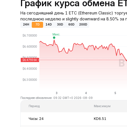
График курса обмена E
На сегодняшний день 1 ETC (Ethereum Classic) торгу
последнюю неделю и slightly downward на 8.50% за 
24H
7D
14D
30D
60D
200D
Последнее обновление: 09:32 GMT+0 2026-08-09
Период
Максимум
Часы: 24
KD6.51