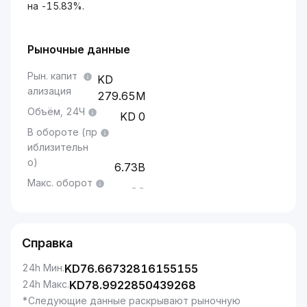
на -15.83%.
Рыночные данные
Рын. капит
ализация
279.65M
Объём, 24Ч
0
В обороте (пр
иблизительн
о)
6.73B
Макс. оборот
--
Справка
24h Мин.
KD
76.66732816155155
24h Макс.
KD
78.9922850439268
*Следующие данные раскрывают рыночную