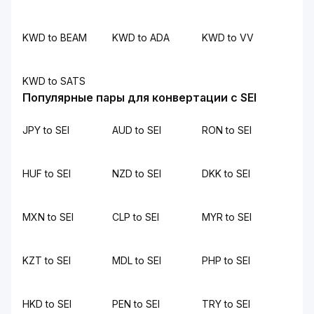
KWD to BEAM
KWD to ADA
KWD to VV
KWD to SATS
Популярные пары для конвертации с SEI
JPY to SEI
AUD to SEI
RON to SEI
HUF to SEI
NZD to SEI
DKK to SEI
MXN to SEI
CLP to SEI
MYR to SEI
KZT to SEI
MDL to SEI
PHP to SEI
HKD to SEI
PEN to SEI
TRY to SEI