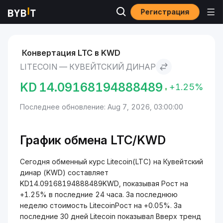
Регистрация
Рынки
Курс Litecoin LTC
Litecoin to Кувейтский динар
Конвертация LTC в KWD
LITECOIN — КУВЕЙТСКИЙ ДИНАР
KD
14.09168194888489
+1.25%
Последнее обновление: Aug 7, 2026, 03:00:00
График обмена LTC/KWD
Сегодня обменный курс Litecoin(LTC) на Кувейтский
динар (KWD) составляет
KD14.09168194888489KWD, показывая Рост на
+1.25% в последние 24 часа. За последнюю
неделю стоимость LitecoinРост на +0.05%. За
последние 30 дней Litecoin показывал Вверх тренд