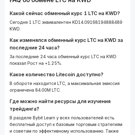
FAQ об обмене
LTC
на
KWD
Какой сейчас обменный курс 1
LTC
на
KWD
?
Сегодня 1 LTC эквивалентен KD14.09168194888489
KWD.
Как изменялся обменный курс
LTC
на
KWD
за
последние 24 часа?
За последние 24 часа обменный курс LTC на KWD
показал Рост на +1.25%.
Какое количество
Litecoin
доступно?
В обороте находится LTC, а максимальная эмиссия
ограничена 84.00M LTC.
Где можно найти ресурсы для изучения
трейдинга?
В разделе Bybit Learn у всех пользователей есть
бесплатный доступ к базовым торговым стратегиям
и советам по эффективному использованию. Также