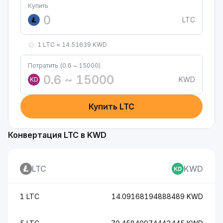
Купить
LTC
1 LTC ≈ 14.51639 KWD
Потратить (0.6 ~ 15000)
KWD
KD
Купить LTC
Конвертация LTC в KWD
LTC
KWD
1 LTC
14.09168194888489 KWD