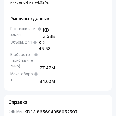
и {{trend}} на +4.02%.
Рыночные данные
Рын. капитали
зация
3.53B
Объём, 24Ч
45.53
В обороте
(приблизите
льно)
77.47M
Макс. оборо
т
84.00M
Справка
24h Мин.
KD
13.865694958052597