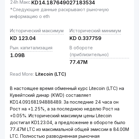
24h Макс.
KD
14.187649027183534
*Следующие данные раскрывают рыночную
информацию о eth
Исторический максимум
Исторический минимум
KD
123.04
KD
0.337759
Рын. капитализация
В обороте
(приблизительно)
1.09B
77.47M
Read More
:
Litecoin (LTC)
В настоящее время обменный курс Litecoin (LTC) на
Кувейтский динар (KWD) составляет
KD14.09168194888489. За последние 24 часа он
Рост на +1.25%, а за последнюю неделю Рост на
+0.05%. Исторический максимум цены Litecoin
достигал KD123.04, а предложение в обороте было
77.47M LTC из максимальной общей эмиссии в 84.00M
LTC. Полностью разводненная рыночная