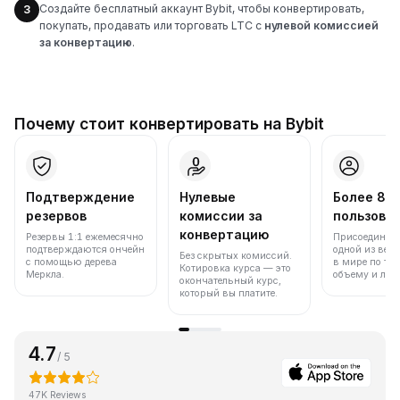
Создайте бесплатный аккаунт Bybit, чтобы конвертировать,
3
покупать, продавать или торговать LTC с
нулевой комиссией
за конвертацию
.
Почему стоит конвертировать на Bybit
Подтверждение
Нулевые
Более 86
резервов
комиссии за
пользова
конвертацию
Резервы 1:1 ежемесячно
Присоединяйт
подтверждаются ончейн
одной из вед
Без скрытых комиссий.
с помощью дерева
в мире по то
Котировка курса — это
Меркла.
объему и лик
окончательный курс,
который вы платите.
4.7
/ 5
47K Reviews