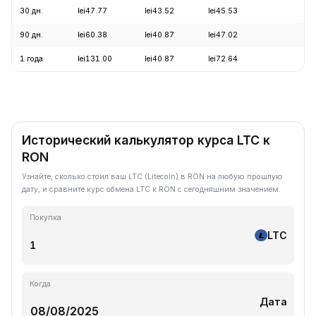
30 дн.
lei47.77
lei43.52
lei45.53
+4
90 дн.
lei60.38
lei40.87
lei47.02
+7
1 года
lei131.00
lei40.87
lei72.64
-6
Исторический калькулятор курса LTC к
RON
Узнайте, сколько стоил ваш LTC (Litecoin) в RON на любую прошлую
дату, и сравните курс обмена LTC к RON с сегодняшним значением.
Покупка
LTC
Когда
Дата