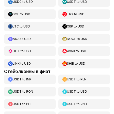
USDC
to
USD
USDT
to
USD
SOL
to
USD
TRX
to
USD
LTC
to
USD
XRP
to
USD
ADA
to
USD
DOGE
to
USD
DOT
to
USD
AVAX
to
USD
LINK
to
USD
SHIB
to
USD
Стейблкоины в фиат
USDT
to
INR
USDT
to
PLN
USDT
to
RON
USDT
to
USD
USDT
to
PHP
USDT
to
VND