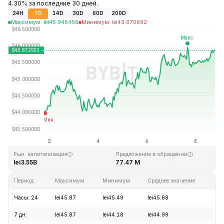
4.30% за последние 30 дней.
24H
7D
14D
30D
60D
200D
Максимум
:
lei
45.945456
Минимум
:
lei
43.970692
Последнее обновление: 18:36 GMT+0 2026-08-08
Исторический максимум
Исторический минимум
lei410.26
lei1.15
Рын. капитализация
Предложение в обращении
lei3.55B
77.47 M
Период
Максимум
Минимум
Среднее значение
Из
Часы: 24
lei45.87
lei45.49
lei45.68
+0
7 дн.
lei45.87
lei44.18
lei44.99
+4