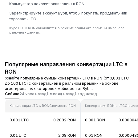
Калькулятор покажет эквивалент в RON
Зарегистрируйте аккаунт Bybit, чтобы покупать, продавать или
торговать LTC
Курс LTC к RON обновляется в режиме реального времени на основе
рыночных данных.
Популярные направления конвертации LTC в
RON
Узнайте популярные суммы конвертации LTC в RON (от 0,001 LTC
до 100 LTC) с конвертацией в реальном времени на основе
агрегированных котировок мейкеров от Bybit.
Сейчас
24 часа назад
1 месяц назад
1 год назад
Конвертация LTC в RON
Стоимость RON
Конвертация RON в LTC
Стоимо
0.001 LTC
0.2082 RON
0.001 RON
0.000004
0.01 LTC
2.08 RON
0.01 RON
0.000048