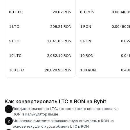
0.1 LTC
20.82 RON
0.1 RON
0.000480
1 LTC
208.21 RON
1 RON
0.004802
5 LTC
1,041.05 RON
5 RON
0.02
10 LTC
2,082.10 RON
10 RON
0.04
100 LTC
20,820.96 RON
100 RON
0.48
Как конвертировать LTC в RON на Bybit
Введите количество LTC, которое хотите конвертировать в
1
RON, в калькулятор выше.
Мгновенно смотрите эквивалентную стоимость в RON на
2
основе текущего курса обмена LTC к RON.