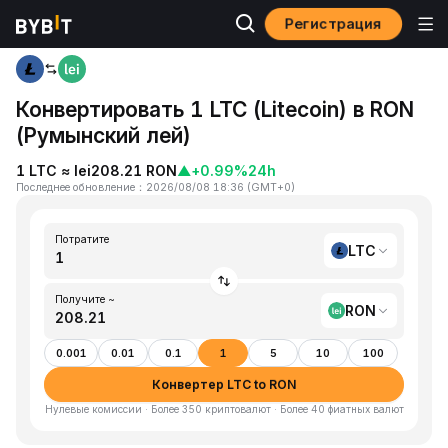
Регистрация
Главная
LTC to RON
Конвертировать 1 LTC (Litecoin) в RON
(Румынский лей)
1 LTC ≈ lei208.21 RON
▲
+0.99%
24h
Последнее обновление
：
2026/08/08 18:36
(
GMT+0
)
Потратите
LTC
Получите ~
RON
0.001
0.01
0.1
1
5
10
100
Конвертер LTC to RON
Нулевые комиссии · Более 350 криптовалют · Более 40 фиатных валют