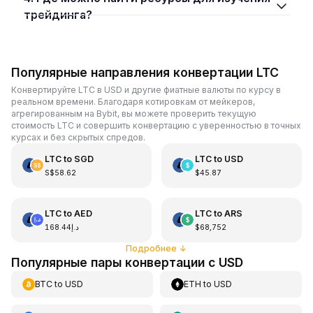
трейдинга?
Популярные направления конвертации LTC
Конвертируйте LTC в USD и другие фиатные валюты по курсу в
реальном времени. Благодаря котировкам от мейкеров,
агрегированным на Bybit, вы можете проверить текущую
стоимость LTC и совершить конвертацию с уверенностью в точных
курсах и без скрытых спредов.
LTC
to
SGD
LTC
to
USD
S$58.62
$45.87
LTC
to
AED
LTC
to
ARS
د.إ168.44
$68,752
Подробнее
↓
Популярные пары конвертации с USD
BTC
to
USD
ETH
to
USD