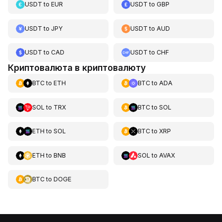
USDT
to
EUR
USDT
to
GBP
USDT
to
JPY
USDT
to
AUD
USDT
to
CAD
USDT
to
CHF
Криптовалюта в криптовалюту
BTC
to
ETH
BTC
to
ADA
SOL
to
TRX
BTC
to
SOL
ETH
to
SOL
BTC
to
XRP
ETH
to
BNB
SOL
to
AVAX
BTC
to
DOGE