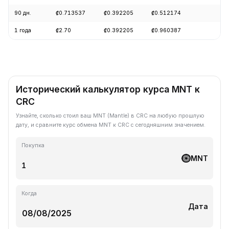
90 дн.
₡0.713537
₡0.392205
₡0.512174
-2
1 года
₡2.70
₡0.392205
₡0.960387
-5
Исторический калькулятор курса MNT к
CRC
Узнайте, сколько стоил ваш MNT (Mantle) в CRC на любую прошлую
дату, и сравните курс обмена MNT к CRC с сегодняшним значением.
Покупка
MNT
Когда
Дата