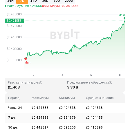
24H
7D
14D
30D
60D
200D
Максимум
:
₡
0.424555
Минимум
:
₡
0.391335
Последнее обновление: 07:29 GMT+0 2026-08-08
Исторический максимум
Исторический минимум
₡2.86
₡0.307978
Рын. капитализация
Предложение в обращении
₡1.40B
3.30 B
Период
Максимум
Минимум
Среднее значение
Из
Часы: 24
₡0.424538
₡0.424538
₡0.424538
+3
7 дн.
₡0.424538
₡0.394679
₡0.404455
+8
30 дн.
₡0.441317
₡0.392205
₡0.413896
-1