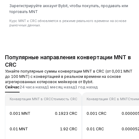
Зарегистрируйте аккаунт Bybit, чтобы покупать, продавать или
торговать MNT
Курс MNT к CRC обновляется в режиме реального времени на основе
рыночных данных.
Популярные направления конвертации MNT в
CRC
Узнайте популярные суммы конвертации MNT в CRC (от 0,001 MNT
до 100 MNT) с конвертацией в реальном времени на основе
агрегированных котировок мейкеров от Bybit.
Сейчас
24 часа назад
1 месяц назад
1 год назад
Конвертация MNT в CRC
Стоимость CRC
Конвертация CRC в MNT
Стоим
0.001 MNT
0.1923 CRC
0.001 CRC
0.00000
0.01 MNT
1.92 CRC
0.01 CRC
0.00005