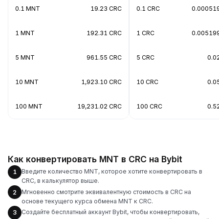
0.1 MNT
19.23 CRC
0.1 CRC
0.00051
1 MNT
192.31 CRC
1 CRC
0.00519
5 MNT
961.55 CRC
5 CRC
0.0
10 MNT
1,923.10 CRC
10 CRC
0.0
100 MNT
19,231.02 CRC
100 CRC
0.5
Как конвертировать MNT в CRC на Bybit
Введите количество MNT, которое хотите конвертировать в
1
CRC, в калькулятор выше.
Мгновенно смотрите эквивалентную стоимость в CRC на
2
основе текущего курса обмена MNT к CRC.
Создайте бесплатный аккаунт Bybit, чтобы конвертировать,
3