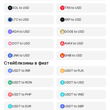
SOL
to
USD
TRX
to
USD
LTC
to
USD
XRP
to
USD
ADA
to
USD
DOGE
to
USD
DOT
to
USD
AVAX
to
USD
LINK
to
USD
SHIB
to
USD
Стейблкоины в фиат
USDT
to
INR
USDT
to
PLN
USDT
to
RON
USDT
to
USD
USDT
to
PHP
USDT
to
VND
USDT
to
EUR
USDT
to
GBP