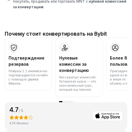
покупать, продавать или торговать MNT с
нулевой комиссией
за конвертацию
.
Почему стоит конвертировать на Bybit
Подтверждение
Нулевые
Более 86
резервов
комиссии за
пользова
конвертацию
Резервы 1:1 ежемесячно
Присоединяйт
подтверждаются ончейн
одной из вед
Без скрытых комиссий.
с помощью дерева
в мире по то
Котировка курса — это
Меркла.
объему и лик
окончательный курс,
который вы платите.
4.7
/ 5
47K Reviews