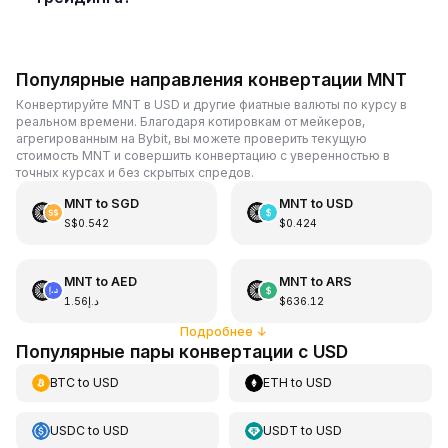
Популярные направления конвертации MNT
Конвертируйте MNT в USD и другие фиатные валюты по курсу в
реальном времени. Благодаря котировкам от мейкеров,
агрегированным на Bybit, вы можете проверить текущую
стоимость MNT и совершить конвертацию с уверенностью в
точных курсах и без скрытых спредов.
MNT
to
SGD
MNT
to
USD
S$0.542
$0.424
MNT
to
AED
MNT
to
ARS
د.إ1.56
$636.12
Подробнее
↓
Популярные пары конвертации с USD
BTC
to
USD
ETH
to
USD
USDC
to
USD
USDT
to
USD