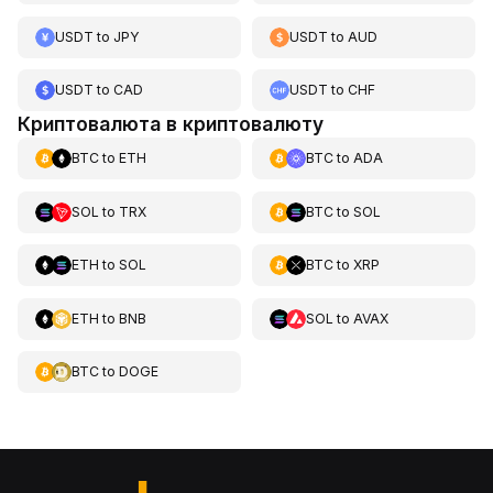
USDT
to
JPY
USDT
to
AUD
USDT
to
CAD
USDT
to
CHF
Криптовалюта в криптовалюту
BTC
to
ETH
BTC
to
ADA
SOL
to
TRX
BTC
to
SOL
ETH
to
SOL
BTC
to
XRP
ETH
to
BNB
SOL
to
AVAX
BTC
to
DOGE