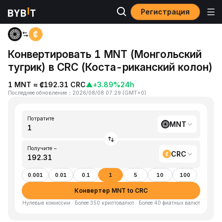
Регистрация
Главная
MNT to CRC
Конвертировать 1 MNT (Монгольский
тугрик) в CRC (Коста-риканский колон)
1 MNT ≈ ₡192.31 CRC
▲
+3.89%
24h
Последнее обновление
：
2026/08/08 07:29
(
GMT+0
)
Потратите
MNT
Получите ~
CRC
0.001
0.01
0.1
1
5
10
100
Конвертер MNT to CRC
Нулевые комиссии · Более 350 криптовалют · Более 40 фиатных валют