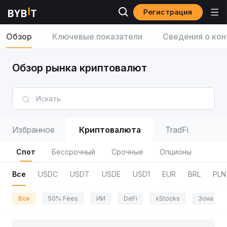
Регистрация
Обзор
Ключевые показатели
Сведения о кон
Обзор рынка криптовалют
Избранное
Криптовалюта
TradFi
Спот
Бессрочный
Срочные
Опционы
Все
USDC
USDT
USDE
USD1
EUR
BRL
PLN
Все
50% Fees
ИИ
DeFi
xStocks
Зона пр