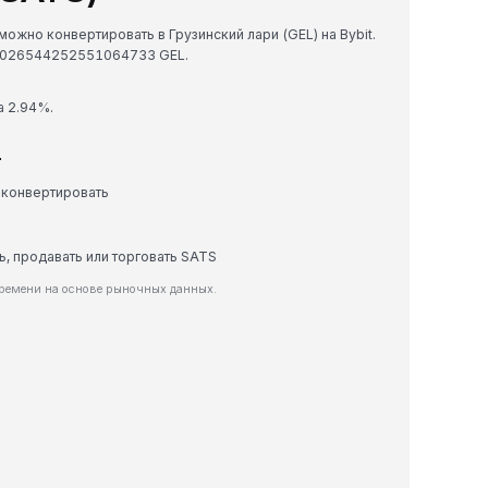
можно конвертировать в Грузинский лари (GEL) на Bybit.
00026544252551064733 GEL.
а 2.94%.
L
 конвертировать
ь, продавать или торговать SATS
времени на основе рыночных данных.