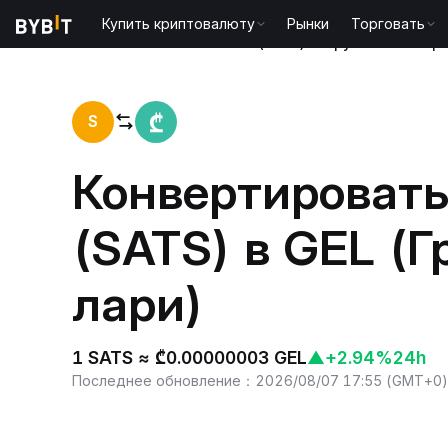
Купить криптовалюту
Рынки
Торговать
Главная
Satoshis Vision(SATS) to Грузинский лар
S
Конвертировать
(SATS) в GEL (Г
лари)
1 SATS ≈ ₾0.00000003 GEL
▲
+2.94%
24h
Последнее обновление
：
2026/08/07 17:55
(
GMT+0
)