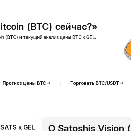
itcoin (BTC) сейчас?»
in (BTC) и текущий анализ цены BTC к GEL.
Прогноз цены BTC
Торговать BTC/USDT
О Satoshis Vision 
 SATS к GEL