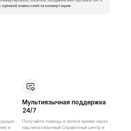
конвертировать, покупать, продавать или торговать SATS
с
нулевой комиссией за конвертацию
.
Мультиязычная поддержка
24/7
ведущих
Получайте помощь в любое время через
ему и
наш многоязычный Справочный центр и