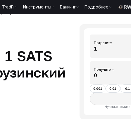
TradFi
Инструменты
Банкинг
Подробнее
и(GEL)
Потратите
 1 SATS
рузинский
Получите ~
0.001
0.01
0.1
Нулевые комисси