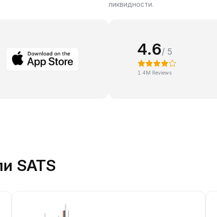
ликвидности.
4.6
/ 5
1.4M Reviews
ли SATS