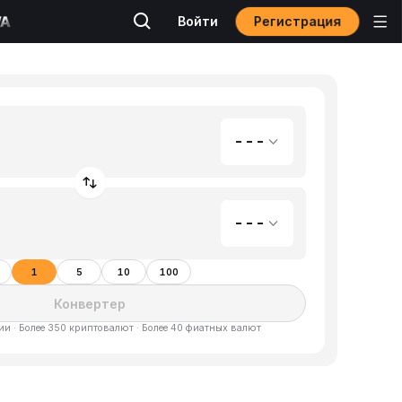
Регистрация
Войти
---
---
1
5
10
100
Конвертер
и · Более 350 криптовалют · Более 40 фиатных валют