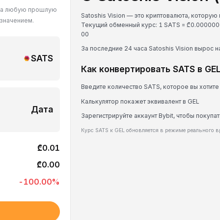
L на любую прошлую
Satoshis Vision — это криптовалюта, которую 
 значением.
Текущий обменный курс: 1 SATS = ₾0.0000
0
0
За последние 24 часа Satoshis Vision вырос н
SATS
Как конвертировать SATS в GE
Введите количество SATS, которое вы хотите
Калькулятор покажет эквивалент в GEL
Дата
Зарегистрируйте аккаунт Bybit, чтобы покупат
Курс SATS к GEL обновляется в режиме реального 
₾0.01
₾0.00
-100.00
%