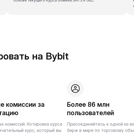
основе текущего курса обмена SATS к GEL.
овать на Bybit
е комиссии за
Более 86 млн
тацию
пользователей
ых комиссий. Котировка курса
Присоединяйтесь к одной из 
нчательный курс, который вы
бирж в мире по торговому объ