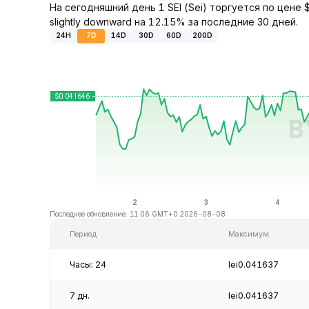
На сегодняшний день 1 SEI (Sei) торгуется по цене 
slightly downward на 12.15% за последние 30 дней.
24H
7D
14D
30D
60D
200D
Последнее обновление: 11:06 GMT+0 2026-08-08
Период
Максимум
Часы: 24
lei0.041637
7 дн.
lei0.041637