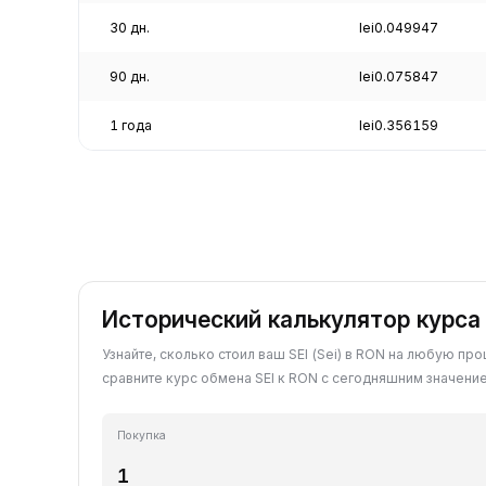
30 дн.
lei0.049947
90 дн.
lei0.075847
1 года
lei0.356159
Исторический калькулятор курса 
Узнайте, сколько стоил ваш SEI (Sei) в RON на любую про
сравните курс обмена SEI к RON с сегодняшним значени
Покупка