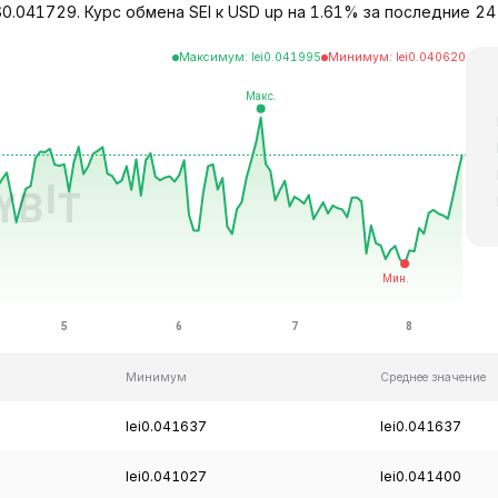
$0.041729. Курс обмена SEI к USD up на 1.61% за последние 2
Максимум
:
lei
0.041995
Минимум
:
lei
0.040620
Минимум
Среднее значение
lei0.041637
lei0.041637
lei0.041027
lei0.041400