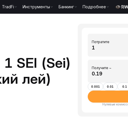
TradFi
Инструменты
Банкинг
Подробнее
Потратите
1 SEI (Sei)
Получите ~
ий лей)
0.001
0.01
0.1
Нулевые комисси