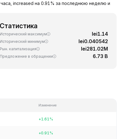
4 часа, increased на 0.91% за последнюю неделю и
Статистика
lei1.14
Исторический максимум
lei0.040542
Исторический минимум
lei281.02M
Рын. капитализация
6.73 B
Предложение в обращении
Изменение
+1.61%
+0.91%