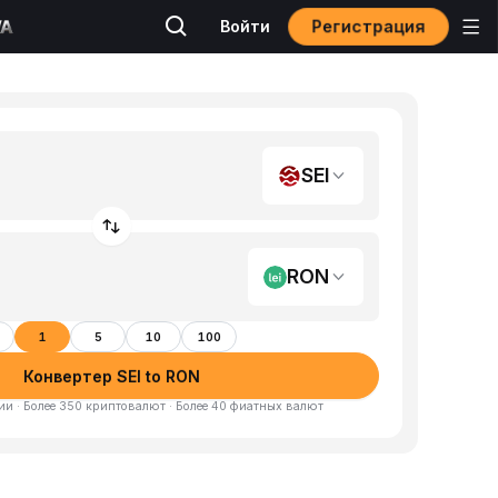
Регистрация
Войти
SEI
RON
1
5
10
100
Конвертер SEI to RON
и · Более 350 криптовалют · Более 40 фиатных валют