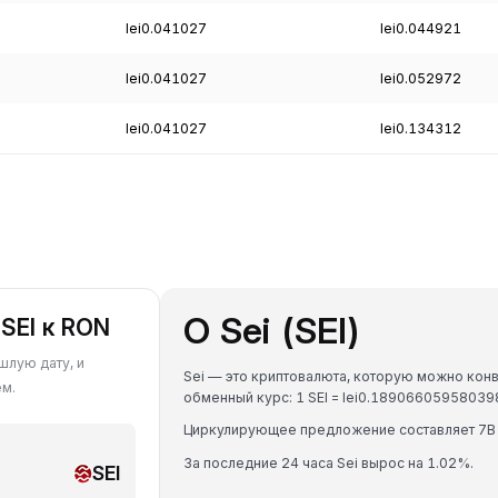
lei0.041027
lei0.044921
lei0.041027
lei0.052972
lei0.041027
lei0.134312
О Sei (SEI)
SEI к RON
шлую дату, и
Sei — это криптовалюта, которую можно конв
ем.
обменный курс: 1 SEI = lei0.1890660595803
Циркулирующее предложение составляет 7B 
За последние 24 часа Sei вырос на 1.02%.
SEI