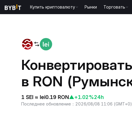
Купить криптовалюту
Рынки
Торговать
Главная
SEI to RON
Конвертировать 
в RON (Румынск
1 SEI ≈ lei0.19 RON
▲
+1.02%
24h
Последнее обновление
：
2026/08/08 11:06
(
GMT+0
)