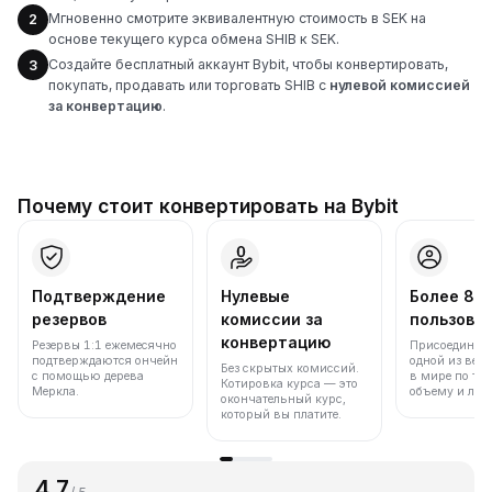
Мгновенно смотрите эквивалентную стоимость в SEK на
2
основе текущего курса обмена SHIB к SEK.
Создайте бесплатный аккаунт Bybit, чтобы конвертировать,
3
покупать, продавать или торговать SHIB с
нулевой комиссией
за конвертацию
.
Почему стоит конвертировать на Bybit
Подтверждение
Нулевые
Более 86
резервов
комиссии за
пользова
конвертацию
Резервы 1:1 ежемесячно
Присоединяйт
подтверждаются ончейн
одной из вед
Без скрытых комиссий.
с помощью дерева
в мире по то
Котировка курса — это
Меркла.
объему и лик
окончательный курс,
который вы платите.
4.7