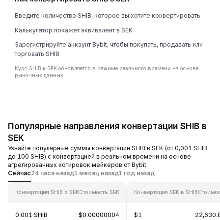
Введите количество SHIB, которое вы хотите конвертировать
Калькулятор покажет эквивалент в SEK
Зарегистрируйте аккаунт Bybit, чтобы покупать, продавать или
торговать SHIB
Курс SHIB к SEK обновляется в режиме реального времени на основе
рыночных данных.
Популярные направления конвертации SHIB в
SEK
Узнайте популярные суммы конвертации SHIB в SEK (от 0,001 SHIB
до 100 SHIB) с конвертацией в реальном времени на основе
агрегированных котировок мейкеров от Bybit.
Сейчас
24 часа назад
1 месяц назад
1 год назад
Конвертация SHIB в SEK
Стоимость SEK
Конвертация SEK в SHIB
Стоимос
0.001 SHIB
$0.00000004
$1
22,630.