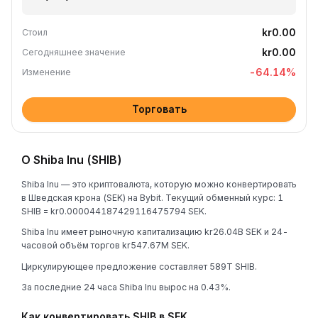
kr0.00
Стоил
kr0.00
Сегодняшнее значение
-64.14
%
Изменение
Торговать
О Shiba Inu (SHIB)
Shiba Inu — это криптовалюта, которую можно конвертировать
в Шведская крона (SEK) на Bybit. Текущий обменный курс: 1
SHIB = kr0.000044187429116475794 SEK.
Shiba Inu имеет рыночную капитализацию kr26.04B SEK и 24-
часовой объём торгов kr547.67M SEK.
Циркулирующее предложение составляет 589T SHIB.
За последние 24 часа Shiba Inu вырос на 0.43%.
Как конвертировать SHIB в SEK