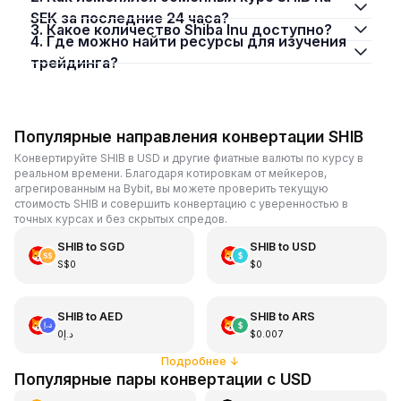
SEK за последние 24 часа?
3. Какое количество Shiba Inu доступно?
4. Где можно найти ресурсы для изучения
трейдинга?
Популярные направления конвертации SHIB
Конвертируйте SHIB в USD и другие фиатные валюты по курсу в
реальном времени. Благодаря котировкам от мейкеров,
агрегированным на Bybit, вы можете проверить текущую
стоимость SHIB и совершить конвертацию с уверенностью в
точных курсах и без скрытых спредов.
SHIB
to
SGD
SHIB
to
USD
S$0
$0
SHIB
to
AED
SHIB
to
ARS
د.إ0
$0.007
Подробнее
↓
Популярные пары конвертации с USD