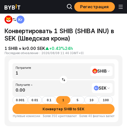
Регистрация
Главная
SHIB to SEK
Конвертировать 1 SHIB (SHIBA INU) в
SEK (Шведская крона)
1 SHIB ≈ kr0.00 SEK
▲
+0.43%
24h
Последнее обновление
：
2026/08/08 11:46
(
GMT+0
)
Потратите
SHIB
Получите ~
SEK
0.001
0.01
0.1
1
5
10
100
Конвертер SHIB to SEK
Нулевые комиссии · Более 350 криптовалют · Более 40 фиатных валют