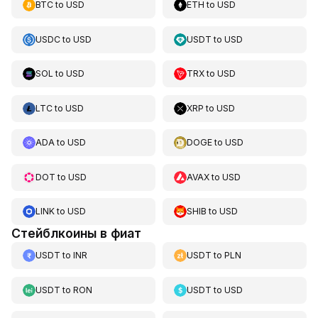
BTC
to
USD
ETH
to
USD
USDC
to
USD
USDT
to
USD
SOL
to
USD
TRX
to
USD
LTC
to
USD
XRP
to
USD
ADA
to
USD
DOGE
to
USD
DOT
to
USD
AVAX
to
USD
LINK
to
USD
SHIB
to
USD
Стейблкоины в фиат
USDT
to
INR
USDT
to
PLN
USDT
to
RON
USDT
to
USD