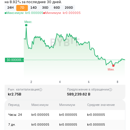
на 8.92% за последние 30 дней.
24H
7D
14D
30D
60D
200D
Максимум
:
kr
0.000005
Минимум
:
kr
0.000005
Последнее обновление: 11:46 GMT+0 2026-08-08
Исторический максимум
Исторический минимум
kr0.000086
kr0.000000
Рын. капитализация
Предложение в обращении
kr2.75B
589,239.62 B
Период
Максимум
Минимум
Среднее значение
Из
Часы: 24
kr0.000005
kr0.000005
kr0.000005
+
7 дн.
kr0.000005
kr0.000005
kr0.000005
-