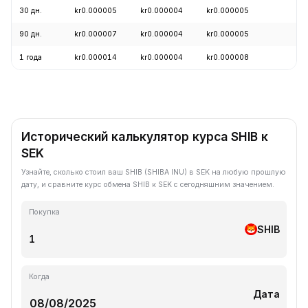
30 дн.
kr0.000005
kr0.000004
kr0.000005
+
90 дн.
kr0.000007
kr0.000004
kr0.000005
-
1 года
kr0.000014
kr0.000004
kr0.000008
-
Исторический калькулятор курса SHIB к
SEK
Узнайте, сколько стоил ваш SHIB (SHIBA INU) в SEK на любую прошлую
дату, и сравните курс обмена SHIB к SEK с сегодняшним значением.
Покупка
SHIB
Когда
Дата