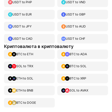
USDT
to
PHP
USDT
to
VND
USDT
to
EUR
USDT
to
GBP
USDT
to
JPY
USDT
to
AUD
USDT
to
CAD
USDT
to
CHF
Криптовалюта в криптовалюту
BTC
to
ETH
BTC
to
ADA
SOL
to
TRX
BTC
to
SOL
ETH
to
SOL
BTC
to
XRP
ETH
to
BNB
SOL
to
AVAX
BTC
to
DOGE