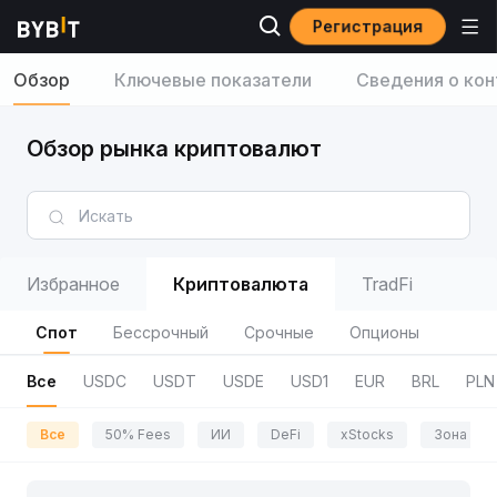
Регистрация
Обзор
Ключевые показатели
Сведения о кон
Обзор рынка криптовалют
Избранное
Криптовалюта
TradFi
Спот
Бессрочный
Срочные
Опционы
Все
USDC
USDT
USDE
USD1
EUR
BRL
PLN
Все
50% Fees
ИИ
DeFi
xStocks
Зона пр