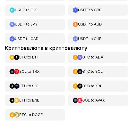
USDT
to
EUR
USDT
to
GBP
USDT
to
JPY
USDT
to
AUD
USDT
to
CAD
USDT
to
CHF
Криптовалюта в криптовалюту
BTC
to
ETH
BTC
to
ADA
SOL
to
TRX
BTC
to
SOL
ETH
to
SOL
BTC
to
XRP
ETH
to
BNB
SOL
to
AVAX
BTC
to
DOGE