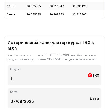
90 дн.
$0.375055
$0.315047
$0.333428
+0
1 года
$0.375055
$0.269273
$0.315367
-3
Исторический калькулятор курса TRX к
MXN
Узнайте, сколько стоил ваш TRX (TRON) в MXN на любую прошлую
дату, и сравните курс обмена TRX к MXN с сегодняшним значением.
Покупка
TRX
Когда
Дата