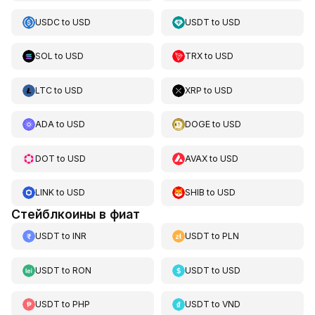
USDC
to
USD
USDT
to
USD
SOL
to
USD
TRX
to
USD
LTC
to
USD
XRP
to
USD
ADA
to
USD
DOGE
to
USD
DOT
to
USD
AVAX
to
USD
LINK
to
USD
SHIB
to
USD
Стейблкоины в фиат
USDT
to
INR
USDT
to
PLN
USDT
to
RON
USDT
to
USD
USDT
to
PHP
USDT
to
VND