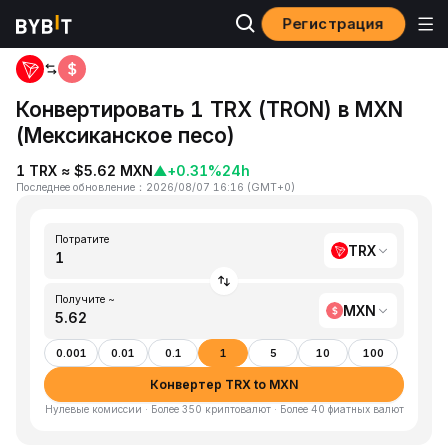
Регистрация
Главная
TRX to MXN
Конвертировать 1 TRX (TRON) в MXN
(Мексиканское песо)
1 TRX ≈ $5.62 MXN
▲
+0.31%
24h
Последнее обновление
：
2026/08/07 16:16
(
GMT+0
)
Потратите
TRX
Получите ~
MXN
0.001
0.01
0.1
1
5
10
100
Конвертер TRX to MXN
Нулевые комиссии · Более 350 криптовалют · Более 40 фиатных валют