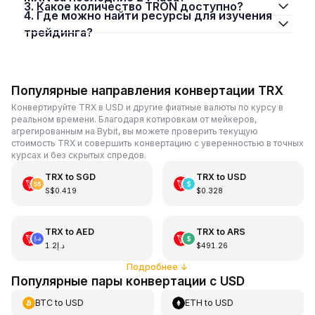
3. Какое количество TRON доступно?
4. Где можно найти ресурсы для изучения
трейдинга?
Популярные направления конвертации TRX
Конвертируйте TRX в USD и другие фиатные валюты по курсу в
реальном времени. Благодаря котировкам от мейкеров,
агрегированным на Bybit, вы можете проверить текущую
стоимость TRX и совершить конвертацию с уверенностью в точных
курсах и без скрытых спредов.
TRX
to
SGD
TRX
to
USD
S$0.419
$0.328
TRX
to
AED
TRX
to
ARS
د.إ1.2
$491.26
Подробнее
↓
Популярные пары конвертации с USD
BTC
to
USD
ETH
to
USD