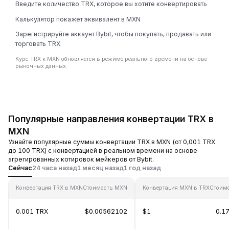
Введите количество TRX, которое вы хотите конвертировать
Калькулятор покажет эквивалент в MXN
Зарегистрируйте аккаунт Bybit, чтобы покупать, продавать или
торговать TRX
Курс TRX к MXN обновляется в режиме реального времени на основе
рыночных данных.
Популярные направления конвертации TRX в
MXN
Узнайте популярные суммы конвертации TRX в MXN (от 0,001 TRX
до 100 TRX) с конвертацией в реальном времени на основе
агрегированных котировок мейкеров от Bybit.
Сейчас
24 часа назад
1 месяц назад
1 год назад
Конвертация TRX в MXN
Стоимость MXN
Конвертация MXN в TRX
Стоим
0.001 TRX
$0.00562102
$1
0.1