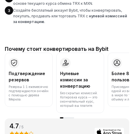
основе текущего курса обмена TRX к MXN.
Создайте бесплатный аккаунт Bybit, чтобы конвертировать,
3
покупать, продавать или торговать TRX с
нулевой комиссией
за конвертацию
.
Почему стоит конвертировать на Bybit
Подтверждение
Нулевые
Более 86
резервов
комиссии за
пользова
конвертацию
Резервы 1:1 ежемесячно
Присоединяйт
подтверждаются ончейн
одной из вед
Без скрытых комиссий.
с помощью дерева
в мире по то
Котировка курса — это
Меркла.
объему и лик
окончательный курс,
который вы платите.
4.7
/ 5