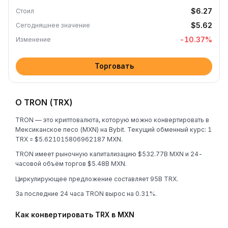
$6.27
Стоил
$5.62
Сегодняшнее значение
-10.37
%
Изменение
Торговать
О TRON (TRX)
TRON — это криптовалюта, которую можно конвертировать в
Мексиканское песо (MXN) на Bybit. Текущий обменный курс: 1
TRX = $5.621015806962187 MXN.
TRON имеет рыночную капитализацию $532.77B MXN и 24-
часовой объём торгов $5.48B MXN.
Циркулирующее предложение составляет 95B TRX.
За последние 24 часа TRON вырос на 0.31%.
Как конвертировать TRX в MXN