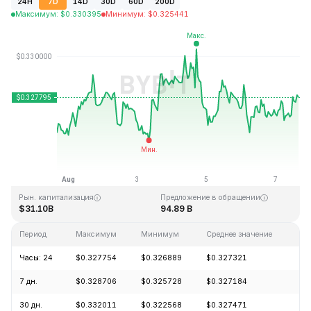
24H
7D
14D
30D
60D
200D
Максимум
:
$
0.330395
Минимум
:
$
0.325441
Последнее обновление: 16:16 GMT+0 2026-08-07
Исторический максимум
Исторический минимум
$0.431288
$0.001804
Рын. капитализация
Предложение в обращении
$31.10B
94.89 B
Период
Максимум
Минимум
Среднее значение
Из
Часы: 24
$0.327754
$0.326889
$0.327321
+0
7 дн.
$0.328706
$0.325728
$0.327184
+0
30 дн.
$0.332011
$0.322568
$0.327471
-0