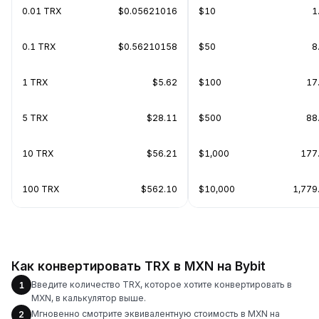
0.01 TRX
$0.05621016
$10
1
0.1 TRX
$0.56210158
$50
8
1 TRX
$5.62
$100
17
5 TRX
$28.11
$500
88
10 TRX
$56.21
$1,000
177
100 TRX
$562.10
$10,000
1,779
Как конвертировать TRX в MXN на Bybit
Введите количество TRX, которое хотите конвертировать в
1
MXN, в калькулятор выше.
Мгновенно смотрите эквивалентную стоимость в MXN на
2