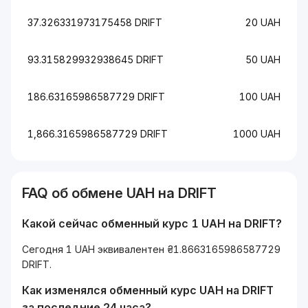
37.326331973175458 DRIFT
20 UAH
93.315829932938645 DRIFT
50 UAH
186.63165986587729 DRIFT
100 UAH
1,866.3165986587729 DRIFT
1000 UAH
FAQ об обмене UAH на DRIFT
Какой сейчас обменный курс 1 UAH на DRIFT?
Сегодня 1 UAH эквивалентен ₴1.8663165986587729
DRIFT.
Как изменялся обменный курс UAH на DRIFT
за последние 24 часа?