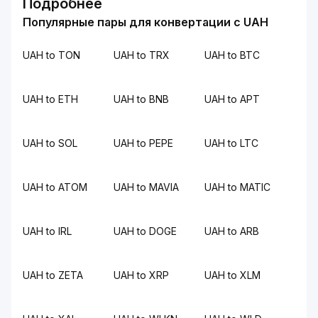
Подробнее
Популярные пары для конвертации с UAH
UAH to TON
UAH to TRX
UAH to BTC
UAH to ETH
UAH to BNB
UAH to APT
UAH to SOL
UAH to PEPE
UAH to LTC
UAH to ATOM
UAH to MAVIA
UAH to MATIC
UAH to IRL
UAH to DOGE
UAH to ARB
UAH to ZETA
UAH to XRP
UAH to XLM