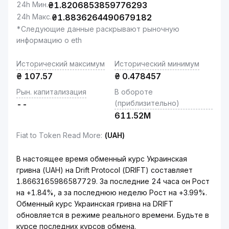
24h Мин.
₴
1.8206853859776293
24h Макс.
₴
1.8836264490679182
*Следующие данные раскрывают рыночную
информацию о eth
Исторический максимум
Исторический минимум
₴
107.57
₴
0.478457
Рын. капитализация
В обороте
(приблизительно)
--
611.52M
Fiat to Token Read More
:
(UAH)
В настоящее время обменный курс Украинская
гривна (UAH) на Drift Protocol (DRIFT) составляет
1.8663165986587729. За последние 24 часа он Рост
на +1.84%, а за последнюю неделю Рост на +3.99%.
Обменный курс Украинская гривна на DRIFT
обновляется в режиме реального времени. Будьте в
курсе последних курсов обмена.