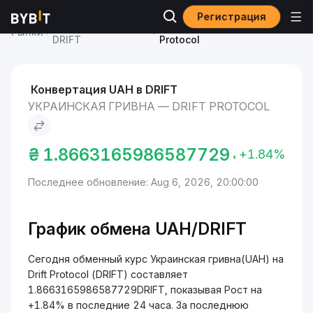
Регистрация
Курс Drift Protocol
Украинская гривна to Drift
Рынки
DRIFT
Protocol
Конвертация UAH в DRIFT
УКРАИНСКАЯ ГРИВНА — DRIFT PROTOCOL
₴
1.8663165986587729
+1.84%
Последнее обновление: Aug 6, 2026, 20:00:00
График обмена UAH/DRIFT
Сегодня обменный курс Украинская гривна(UAH) на
Drift Protocol (DRIFT) составляет
1.8663165986587729DRIFT, показывая Рост на
+1.84% в последние 24 часа. За последнюю