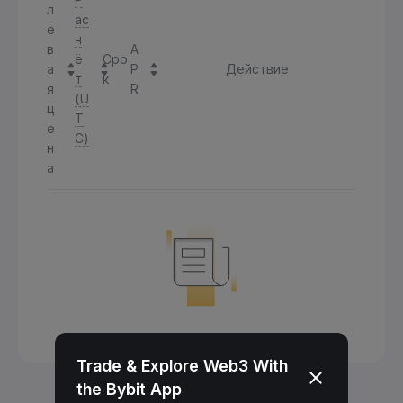
л
ас
е
ч
в
A
ё
Сро
а
P
Действие
т
к
я
R
(U
ц
T
е
C)
н
а
Trade & Explore Web3 With
the Bybit App