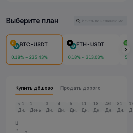
Выберите план
BTC-USDT
ETH-USDT
0.18% ~ 235.43%
0.18% ~ 313.03%
5.3
Купить дёшево
Продать дорого
< 1
1
3
4
5
11
18
46
81
1
Дн.
День
Дн.
Дн.
Дн.
Дн.
Дн.
Дн.
Дн.
Д
Ц
е
Р