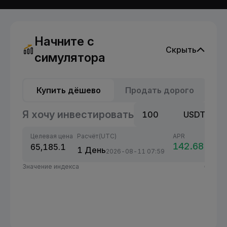
Начните с
Скрыть
симулятора
B
Купить дёшево
Продать дорого
Я хочу инвестировать
100
USDT
Целевая цена
Расчёт(UTC)
APR
142.68 %
65,185.1
1 День
2026-08-11 07:59
Значение индекса
65,185