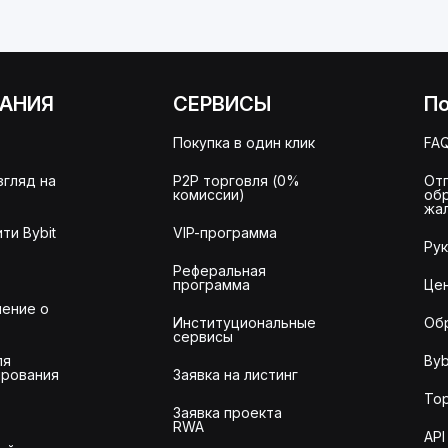
АНИЯ
СЕРВИСЫ
П
Покупка в один клик
FA
згляд на
P2P торговля (0%
От
комиссии)
об
жа
ти Bybit
VIP-программа
Ру
Реферальная
программа
Це
ение о
Институциональные
Об
сервисы
ля
Byb
рования
Заявка на листинг
То
Заявка проекта
RWA
API