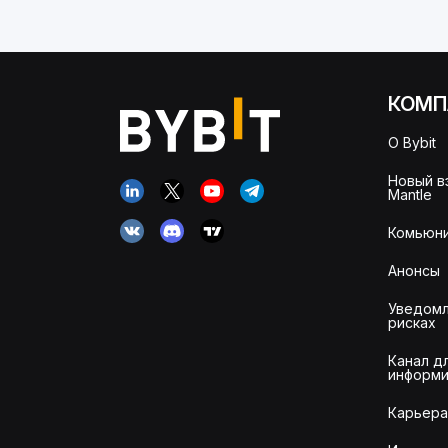
КОМП
О Bybit
Новый в
Mantle
Комьюни
Анонсы
Уведомл
рисках
Канал д
информи
Карьера