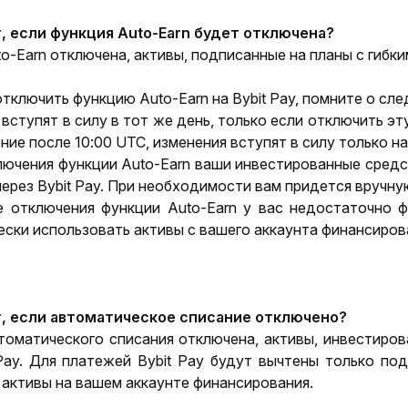
, если функция Auto-Earn будет отключена?
o-Earn отключена, активы, подписанные на планы с гибки
тключить функцию Auto-Earn на Bybit Pay, помните о сл
вступят в силу в тот же день, только если отключить эт
ние после 10:00 UTC, изменения вступят в силу только н
ючения функции Auto-Earn ваши инвестированные средст
ерез Bybit Pay. При необходимости вам придется вручну
е отключения функции Auto-Earn у вас недостаточно ф
ски использовать активы с вашего аккаунта финансиров
, если автоматическое списание отключено?
томатического списания отключена, активы, инвестирова
Pay. Для платежей Bybit Pay будут вычтены только п
активы на вашем аккаунте финансирования.