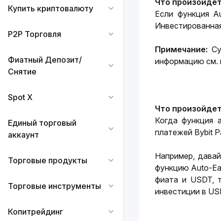
Что произойдет
Купить криптовалюту
Если функция Au
Инвестированная
P2P Торговля
Примечание:
 С
Фиатный Депозит/
информацию см. 
Снятие
Spot X
Что произойдет
Когда функция а
Единый торговый
платежей Bybit 
аккаунт
Например, давай
Торговые продукты
функцию Auto-Ea
фиата и USDT, т
Торговые инструменты
инвестиции в US
Копитрейдинг