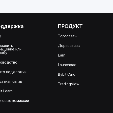
оддержка
ПРОДУКТ
Q
Торговать
править
Деривативы
ращение или
лобу
Earn
ководство
Launchpad
нтр поддержки
Bybit Card
ратная связь
TradingView
it Learn
рговые комиссии