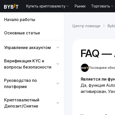
Купить криптовалюту
Рынки
Торговать
Начало работы
Центр помощи
Bybi
Основные статьи
Управление аккаунтом
FAQ — 
Верификация KYC и
вопросы безопасности
Последнее обнов
Является ли фун
Руководство по
Да, функция Auto
платформе
активирован. Узн
Криптовалютный
Депозит/Снятие