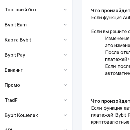
Торговый бот
Что произойдет
Если функция Aut
Bybit Earn
Если вы решите о
Изменения 
Карта Bybit
это измене
После откл
Bybit Pay
платежей ч
Если посл
Банкинг
автоматиче
Промо
TradFi
Что произойдет
Если функция ав
платежей Bybit 
Bybit Кошелек
криптовалютные 