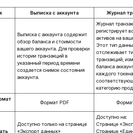
х
Выписка с аккаунта
Журнал тр
Журнал транзак
регистрирует в
Выписка с аккаунта содержит 
активов на ваше
обзор баланса и стоимости 
Этот тип данны
вашего аккаунта. Для проверки 
отслеживает ти
истории транзакций в 
транзакций, изм
указанный период времени 
баланса аккаунт
создается снимок состояния 
каждого токена 
аккаунта.
соответствующ
категорию прод
мат 
Формат PDF
Форма
Доступно на:
Доступно только на странице 
Странице «Экс
ать
«Экспорт данных»
Странице «Еди