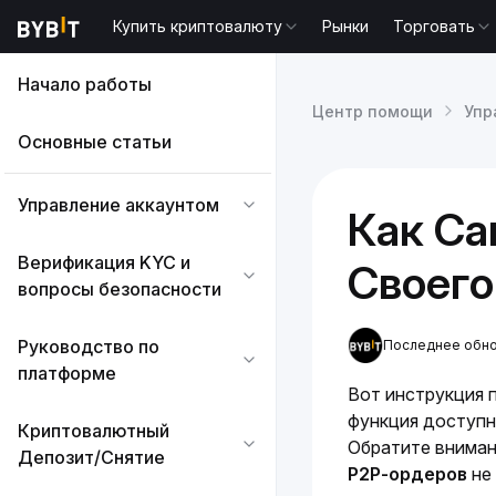
Купить криптовалюту
Рынки
Торговать
Начало работы
Центр помощи
Упр
Основные статьи
Управление аккаунтом
Как Са
Верификация KYC и
Своего
вопросы безопасности
Руководство по
Последнее обнов
платформе
Вот инструкция п
функция доступн
Криптовалютный
Обратите внимани
Депозит/Снятие
P2P-ордеров
 не