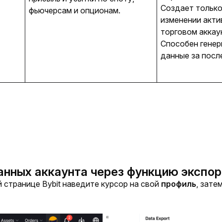
Создает только
фьючерсам и опционам.
изменении акти
торговом аккау
Способен генер
данные за посл
анных аккаунта через функцию экспо
 странице Bybit наведите курсор на свой 
профиль
, зате