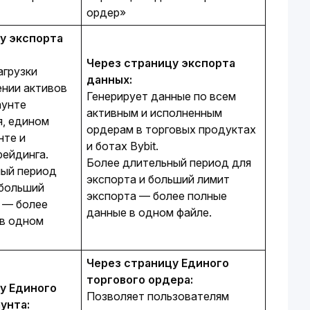
ордер»
у экспорта 
Через страницу экспорта 
агрузки
данных:
нии активов
Генерирует данные по всем
аунте
активным и исполненным
, едином
ордерам в торговых продуктах
нте и
и ​​ботах Bybit.
рейдинга.
Более длительный период для
ный период
экспорта и больший лимит
 больший
экспорта — более полные
 — более
данные в одном файле.
 в одном
Через страницу Единого 
торгового ордера:
у Единого 
Позволяет пользователям
унта: