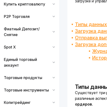
загрузке и управ
Купить криптовалюту
P2P Торговля
Типы данных
Фиатный Депозит/
Загрузка да
Снятие
Отправка вып
Загрузка до
Spot X
Журна
Истор
Единый торговый
аккаунт
Торговые продукты
Типы данны
Торговые инструменты
Существует три р
различные аспек
Копитрейдинг
ордеров
. 