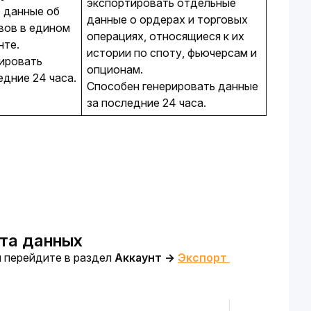
экспортировать отдельные
 данные об
данные о ордерах и торговых
вов в едином
операциях, относящиеся к их
нте.
истории по споту, фьючерсам и
ировать
опционам.
едние 24 часа.
Способен генерировать данные
за последние 24 часа.
рта данных
м перейдите в раздел 
Аккаунт 
→ 
Экспорт 