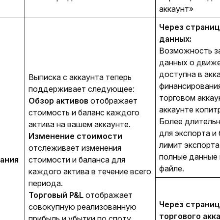
аккаунт»
Через страниц
данных:
Возможность з
данных о движе
доступна в акк
Выписка c аккаунта теперь 
финансирования
поддерживает следующее:
торговом аккау
Обзор активов
отображает
аккаунте копит
стоимость и баланс каждого
Более длитель
актива на вашем аккаунте.
для экспорта и
Изменение стоимости
лимит экспорта
отслеживает изменения
полные данные
ания
стоимости и баланса для
файле.
каждого актива в течение всего
периода.
Торговый P&L
отображает
Через страниц
совокупную реализованную
торгового акка
прибыль и убытки по споту,