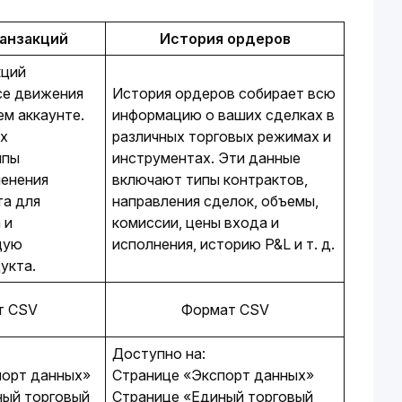
анзакций
История ордеров
ций 
се движения 
История ордеров собирает всю 
м аккаунте. 
информацию о ваших сделках в 
х 
различных торговых режимах и 
пы 
инструментах. Эти данные 
енения 
включают типы контрактов, 
а для 
направления сделок, объемы, 
и 
комиссии, цены входа и 
ую 
исполнения, историю P&L и т. д.
укта.
т CSV
Формат CSV
Доступно на:
порт данных»
Странице «Экспорт данных»
ный торговый
Странице «Единый торговый