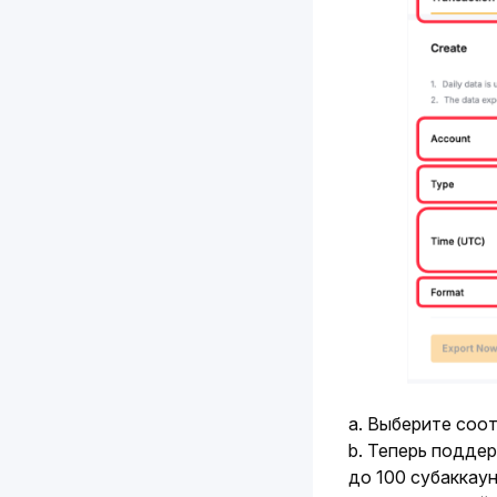
a. Выберите соо
b. Теперь подде
до 100 субаккау