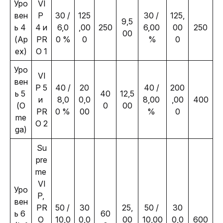
Уро
VI
вен
P 
30 / 
125
30 / 
125,
9,5
ь 4 
4 и 
6,0
,00
250
6,00 
00
250
00
(
Ap
PR
0 %
0
%
0
ex
)
O 1
Уро
VI
вен
P 5 
40 / 
20
40 / 
200
ь 5 
40
12,5
и 
8,0
0,0
8,00 
,00
400
(O
0
00
PR
0 % 
00
% 
0
me
O 2
ga)
Su
pre
me 
VI
Уро
P, 
вен
PR
50 / 
30
25,
50 / 
30
ь 6 
60
O 
10,0
0,0
00
10,00
0,0
600