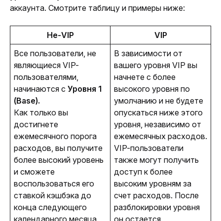
аккаунта. Смотрите таблицу и примеры ниже:
Не-VIP
VIP
Все пользователи, не
В зависимости от
являющиеся VIP-
вашего уровня VIP вы
пользователями,
начнете с более
начинаются с
Уровня 1
высокого уровня по
(Base).
умолчанию и не будете
Как только вы
опускаться ниже этого
достигнете
уровня, независимо от
ежемесячного порога
ежемесячных расходов.
расходов, вы получите
VIP-пользователи
более высокий уровень
также могут получить
и сможете
доступ к более
воспользоваться его
высоким уровням за
ставкой кэшбэка до
счет расходов. После
конца следующего
разблокировки уровня
календарного месяца.
он остается