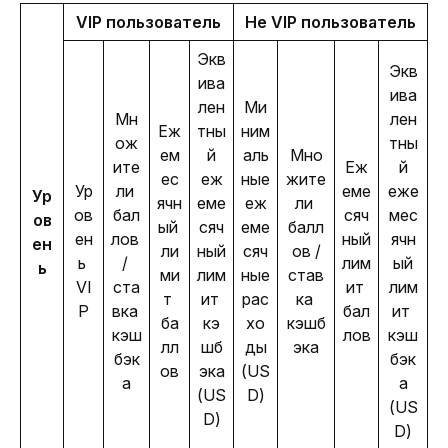
VIP пользователь
Не VIP пользователь
Экв
Экв
ива
ива
лен
Ми
Мн
лен
Еж
тны
ним
ож
тны
ем
й
аль
Мно
ите
Еж
й
ес
еж
ные 
жите
Ур
ли 
еме
еже
Ур
ячн
еме
еж
ли 
ов
бал
сяч
мес
ов
ый 
сяч
еме
балл
ен
лов 
ный 
ячн
ен
ли
ный
сяч
ов /
ь 
/ 
лим
ый
ь
ми
лим
ные 
став
VI
ста
ит 
лим
т 
ит 
рас
ка 
P
вка 
бал
ит 
ба
кэ
хо
кэшб
кэш
лов
кэш
лл
шб
ды
эка
бэк
бэк
ов
эка
(US
а
а
(US
D)
(US
D)
D)