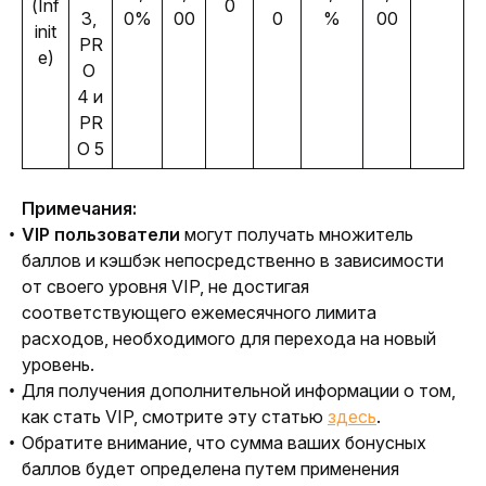
(
Inf
0
3, 
0%
00
0
%
00
init
PR
e
)
O 
4 и 
PR
O 5
Примечания:
VIP пользователи
могут получать множитель
баллов и кэшбэк непосредственно в зависимости
от своего уровня VIP, не достигая
соответствующего ежемесячного лимита
расходов, необходимого для перехода на новый
уровень.
Для получения дополнительной информации о том,
как стать VIP, смотрите эту статью
здесь
.
Обратите внимание, что сумма ваших бонусных
баллов будет определена путем применения