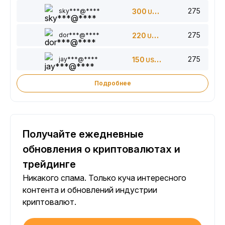
275
sky***@****
300
USDT
275
dor***@****
220
USDT
275
jay***@****
150
USDT
Подробнее
Получайте ежедневные
обновления о криптовалютах и
трейдинге
Никакого спама. Только куча интересного
контента и обновлений индустрии
криптовалют.