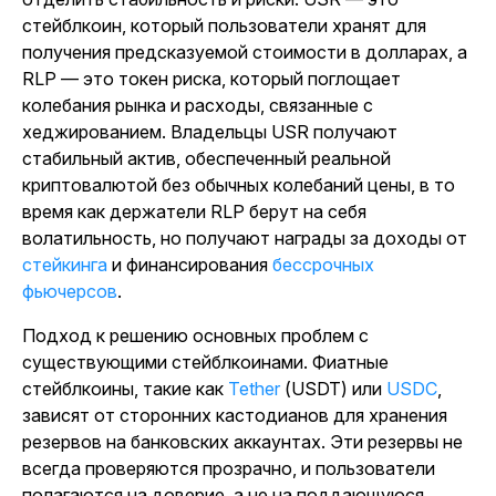
стейблкоин, который пользователи хранят для
получения предсказуемой стоимости в долларах, а
RLP — это токен риска, который поглощает
колебания рынка и расходы, связанные с
хеджированием. Владельцы USR получают
стабильный актив, обеспеченный реальной
криптовалютой без обычных колебаний цены, в то
время как держатели RLP берут на себя
волатильность, но получают награды за доходы от
стейкинга
и
финансирования
бессрочных
фьючерсов
.
Подход к решению основных проблем с
существующими стейблкоинами. Фиатные
стейблкоины, такие как
Tether
(USDT) или
USDC
,
зависят от сторонних кастодианов для хранения
резервов на банковских аккаунтах. Эти резервы не
всегда проверяются прозрачно, и пользователи
полагаются на доверие, а не на поддающуюся