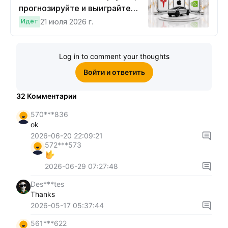
прогнозируйте и выиграйте
Cybertruck!
Идёт
21 июля 2026 г.
Log in to comment your thoughts
Войти и ответить
32
Комментарии
570***836
ok
2026-06-20 22:09:21
572***573
2026-06-29 07:27:48
Des***tes
Thanks
2026-05-17 05:37:44
561***622