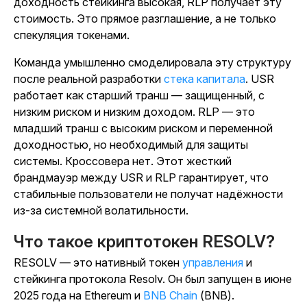
доходность стейкинга высокая, RLP получает эту
стоимость. Это прямое разглашение, а не только
спекуляция токенами.
Команда умышленно смоделировала эту структуру
после реальной
разработки
стека капитала
.
USR
работает как старший транш — защищенный, с
низким риском и низким доходом. RLP — это
младший транш с высоким риском и переменной
доходностью, но необходимый для защиты
системы. Кроссовера нет. Этот жесткий
брандмауэр между USR и RLP гарантирует, что
стабильные пользователи не получат надёжности
из-за системной волатильности.
Что такое криптотокен RESOLV?
RESOLV — это нативный
токен
управления
и
стейкинга протокола Resolv.
Он был запущен в июне
2025 года на Ethereum и
BNB Chain
(BNB).