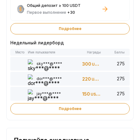
Общий депозит ≥ 100 USDT
Первое выполнение
+30
Подробнее
Недельный лидерборд
Место
Имя пользователя
Награды
Баллы
275
sky***@****
300
USDT
275
dor***@****
220
USDT
275
jay***@****
150
USDT
Подробнее