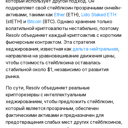
который использует другой подход. Он
подкрепляет свой стейблкоин прозрачными ончейн-
активами, такими как
Ether
(ETH),
Lido Staked ETH
(stETH) и
Bitcoin
(BTC). Однако хранение только
волатильной криптовалюты нестабильно, поэтому
Resolv объединяет каждый криптоактив с коротким
фьючерсным контрактом. Эта стратегия
хеджирования, известная как
дельта-нейтральная
,
направлена на уравновешивание движения цены,
чтобы стоимость стейблкоина оставалась
стабильной около $1, независимо от развития
рынка.
По сути, Resolv объединяет реальные
крипторезервы с интеллектуальным
хеджированием, чтобы предложить стейблкоин,
который является прозрачным, обеспечен
фактическими активами и предназначен для
предотвращения слабых мест других стейблкоинов,