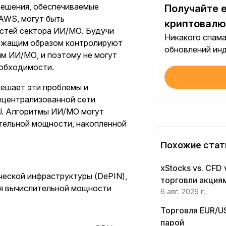
решения, обеспечиваемые
Получайте 
AWS, могут быть
Выполнение
криптовалю
стей сектора ИИ/МО. Будучи
Никакого спама
лежащим образом контролируют
Торговый 
обновлений ин
м ИИ/МО, и поэтому не могут
Выполнение
еобходимости.
 решает эти проблемы и
Подтверди
ецентрализованной сети
Первое вып
U. Алгоритмы ИИ/МО могут
лительной мощности, накопленной
Инвестици
Первое вып
Похожие стат
Торговый 
xStocks vs. CFD
ической инфраструктуры (DePIN),
Выполнение
торговли акциям
ля вычислительной мощности
6 авг. 2026 г.
Торговый 
Торговля EUR/US
Выполнение
парой