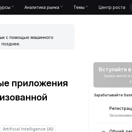
Курсы
Аналитика рынка
Темы
Центр роста
зык с помощью машинного
 позднее.
Вступайте в
Занять место 
нные приложения
у
изованной
Зарабатывайте балл
Регистрац
Эксклюзив
Artificial Intelligence (AI)
Общий деп