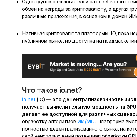
Одна группа пользователей на io.net вносит н
обмен на награды за криптовалюту, а другая г
различные приложения, в основном в домен ИИ
Нативная криптовалюта платформы, IO, пока н
публичном рынке, но доступна на предмаркетин
Что такое io.net?
io.net
(IO) — это децентрализованная вычисл
получает вычислительную мощность на GPU 
делает её доступной для различных сценар
обработку алгоритмов
ИИ/МО
.
Платформа высту
полностью децентрализованного рынка, на кот
свой неиспользуемый потенциал обработки GPU