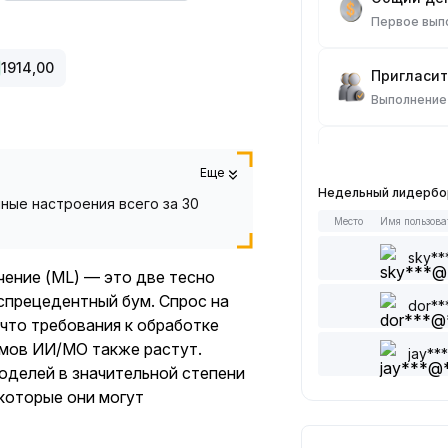
Первое вып
1914,00
Пригласит
Выполнение
Сделки на
Еще
Выполнение
Недельный лидерб
ные настроения всего за 30
Место
Имя пользова
Прочитать
Выполнение
sky**
чение (ML) — это две тесно
спрецедентный бум. Спрос на
dor**
Оставить 
 что требования к обработке
Выполнение
тмов ИИ/МО также растут.
jay**
оделей в значительной степени
Поставить 
которые они могут
Выполнение