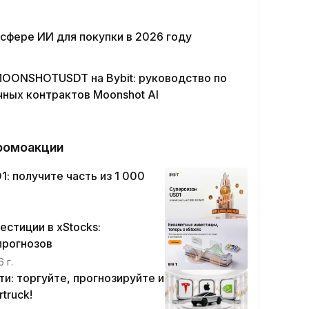
 сфере ИИ для покупки в 2026 году
MOONSHOTUSDT на Bybit: руководство по
чных контрактов Moonshot AI
ромоакции
: получите часть из 1 000
.
стиции в xStocks:
прогнозов
 г.
и: торгуйте, прогнозируйте и
truck!