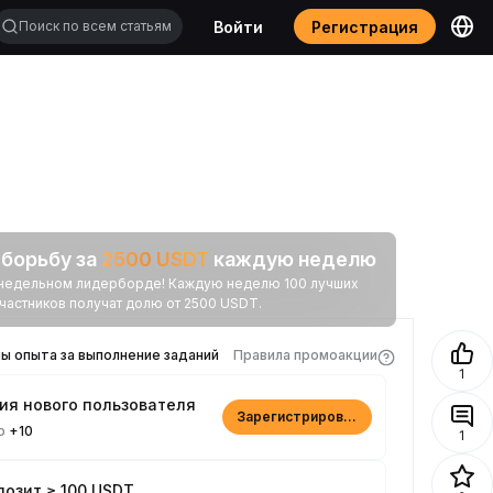
Войти
Регистрация
 борьбу за
2500
USDT
каждую неделю
в недельном лидерборде! Каждую неделю 100 лучших
частников получат долю от 2500 USDT.
ы опыта за выполнение заданий
Правила промоакции
1
ия нового пользователя
Зарегистрироваться
но
+10
1
озит ≥ 100 USDT