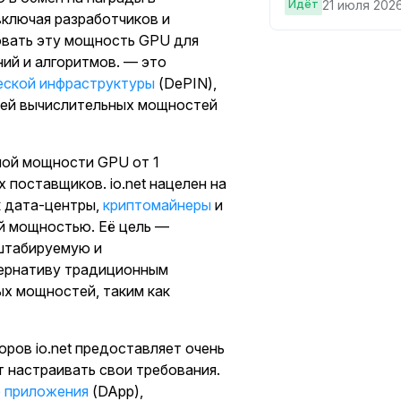
Идёт
21 июля 2026
включая разработчиков и
овать эту мощность GPU для
ий и алгоритмов. — это
еской инфраструктуры
(DePIN),
лей вычислительных мощностей
ной мощности GPU от 1
поставщиков. io.net нацелен на
к дата-центры,
криптомайнеры
и
ой мощностью. Её цель —
сштабируемую и
ернативу традиционным
х мощностей, таким как
ров io.net предоставляет очень
т настраивать свои требования.
 приложения
(DApp),