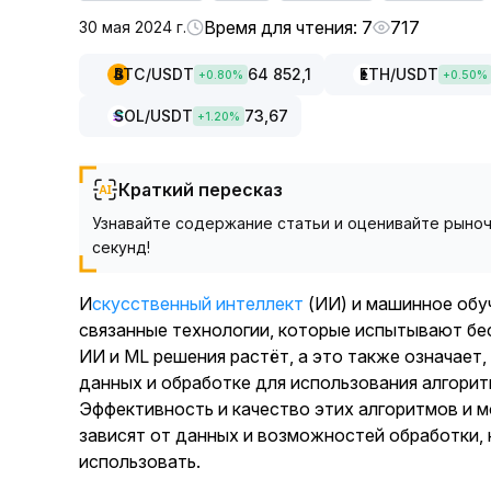
Время для чтения: 7
717
30 мая 2024 г.
BTC
/USDT
64 852,1
ETH
/USDT
+
0.80
%
+
0.50
%
SOL
/USDT
73,67
+
1.20
%
Краткий пересказ
Узнавайте содержание статьи и оценивайте рыноч
секунд!
Искусственный интеллект
(ИИ) и машинное обу
связанные технологии, которые испытывают бе
ИИ и ML решения растёт, а это также означает,
данных и обработке для использования алгори
Эффективность и качество этих алгоритмов и м
зависят от данных и возможностей обработки, 
использовать.