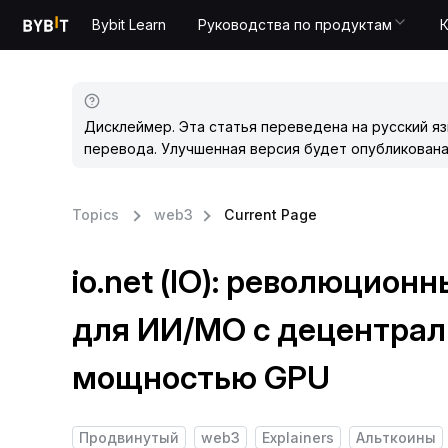
Bybit Learn
Руководства по продуктам
Дисклеймер. Эта статья переведена на русский я
перевода. Улучшенная версия будет опубликована
Topics
web3
Current Page
io.net (IO): революцио
для ИИ/МО с децентрал
мощностью GPU
Продвинутый
web3
Explainers
Альткоины