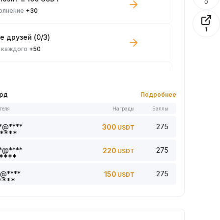
0
олнение
+30
1
е друзей (0/3)
 каждого
+50
 споте ≥ 100 USDT
 каждого
+10
орд
Подробнее
теля
Награды
Баллы
 статью 0/5
 каждого
+1
*@****
275
300
USDT
*@****
275
220
USDT
комментарий (0/5)
 каждого
+2
*@****
275
150
USDT
лайки (5) статье (0/5)
 каждого
+1