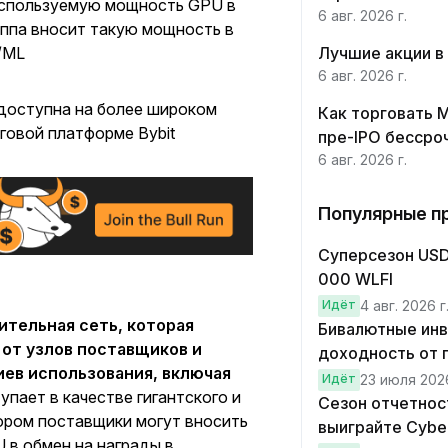
еиспользуемую мощность GPU в
6 авг. 2026 г.
руппа вносит такую мощность в
/ML
Лучшие акции в
6 авг. 2026 г.
едоступна на более широком
Как торговать 
говой платформе Bybit
пре-IPO бессро
6 авг. 2026 г.
Популярные п
Суперсезон USD1
000 WLFI
Идёт
4 авг. 2026 г
ительная сеть, которая
Бивалютные инве
от узлов поставщиков и
доходность от 
иев использования, включая
Идёт
23 июля 2026
пает в качестве гигантского и
Сезон отчетност
ором поставщики могут вносить
выиграйте Cyber
 в обмен на награды в