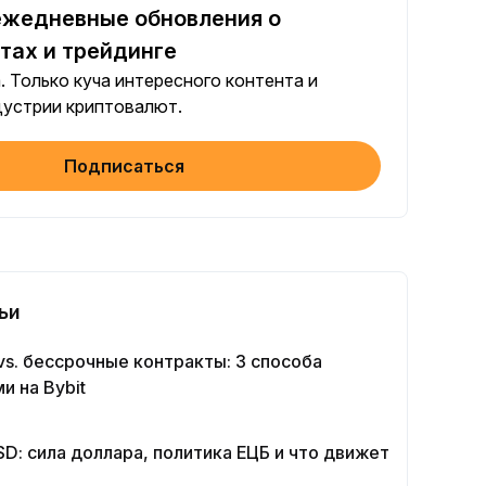
ежедневные обновления о
Поделиться статьей в социальных сетях (0/5)
 каждого
+2
тах и трейдинге
. Только куча интересного контента и
объем бота $100+
дустрии криптовалют.
 каждого
+10
Подписаться
те свою личность
олнение
+20
и в Earn ≥ 10 USDT
олнение
+15
ьи
объем фьючерсами ≥ $1000
 vs. бессрочные контракты: 3 способа
 каждого
+15
и на Bybit
объем опционами ≥ $2000
D: сила доллара, политика ЕЦБ и что движет
 каждого
+10