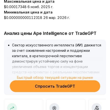
Максимальная цена и дата
$0.00017348 6 нояб. 2025 г.
Минимальная цена и дата
$0.000000000112318 26 мар. 2026 г.
Анализ цены Ape Intelligence от TradeGPT
Сектор искусственного интеллекта (ИИ) движется
за счет оживления настроений и поддержки
капитала, в краткосрочной перспективе
демонстрируя устойчивую силу на фоне
увеличения объема торгов и концентрации
средств на проектах с реальными перспективами
применения
Быстрый обзор текущей ситуации на рынке
.
В среднесрочной и долгосрочной перспективе
Спросить TradeGPT
быстро развивается рынок прогнозирования с
оборотом в сотни миллиардов и основные
протоколы децентрализованного ИИ, а инвестиции
капитала усиливают логику технологических
разработок и расширения экосистемы
.