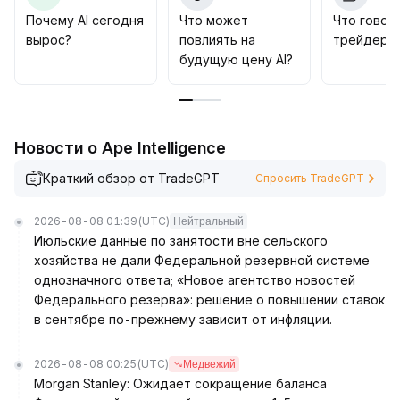
Рекомендуется обратить внимание на откаты
Почему AI сегодня
Что может
Что говор
сектора к основным зонам поддержки
вырос?
повлиять на
трейдеры 
(ориентируясь на усреднённую цену ведущих ИИ
будущую цену AI?
токенов ￥91 000–93 000), осуществлять
поэтапную закупку качественных проектов с
приоритетом управления рисками, строго
соблюдать стоп-лоссы для защиты от
Новости о Ape Intelligence
краткосрочных колебаний и активно использовать
возможности устойчивого долгосрочного роста
.
Краткий обзор от TradeGPT
Спросить TradeGPT
2026-08-08 01:39
(UTC)
Нейтральный
Июльские данные по занятости вне сельского
хозяйства не дали Федеральной резервной системе
однозначного ответа; «Новое агентство новостей
Федерального резерва»: решение о повышении ставок
в сентябре по-прежнему зависит от инфляции.
2026-08-08 00:25
(UTC)
Медвежий
Morgan Stanley: Ожидает сокращение баланса