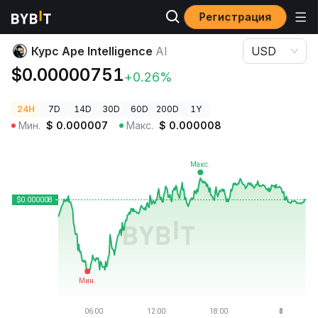
Регистрация
Цены криптовалют
Курс Ape Intelligence AI
Курс Ape Intelligence
AI
USD
$0.00000751
+0.26%
24H
7D
14D
30D
60D
200D
1Y
Мин.
$
0.000007
Макс.
$
0.000008