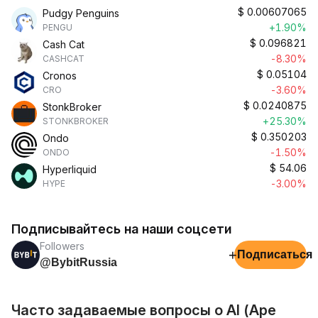
$
0.00607065
Pudgy Penguins
+1.90%
PENGU
$
0.096821
Cash Cat
-8.30%
CASHCAT
$
0.05104
Cronos
-3.60%
CRO
$
0.0240875
StonkBroker
+25.30%
STONKBROKER
$
0.350203
Ondo
-1.50%
ONDO
$
54.06
Hyperliquid
-3.00%
HYPE
Подписывайтесь на наши соцсети
Followers
+
Подписаться
@BybitRussia
Часто задаваемые вопросы о AI (Ape