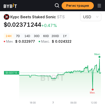
Регистрация
Цены криптовалют
Курс Beets Staked Sonic STS
Курс Beets Staked Sonic
STS
USD
$0.02371244
+0.47%
24H
7D
14D
30D
60D
200D
1Y
Мин.
$
0.022977
Макс.
$
0.024322