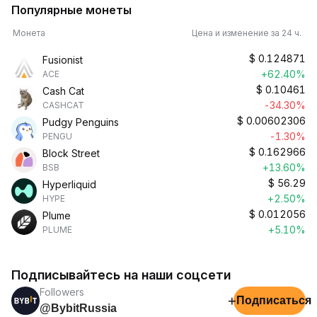
Популярные монеты
Монета
Цена и изменение за 24 ч.
$
0.124871
Fusionist
+62.40%
ACE
$
0.10461
Cash Cat
-34.30%
CASHCAT
$
0.00602306
Pudgy Penguins
-1.30%
PENGU
$
0.162966
Block Street
+13.60%
BSB
$
56.29
Hyperliquid
+2.50%
HYPE
$
0.012056
Plume
+5.10%
PLUME
Подписывайтесь на наши соцсети
Followers
+
Подписаться
@BybitRussia