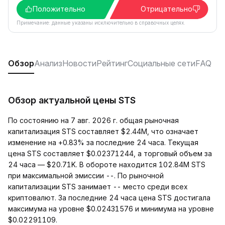
Положительно
Отрицательно
Примечание: данные указаны исключительно в справочных целях.
Обзор
Анализ
Новости
Рейтинг
Социальные сети
FAQ
Обзор актуальной цены STS
По состоянию на 7 авг. 2026 г. общая рыночная
капитализация STS составляет $2.44M, что означает
изменение на +0.83% за последние 24 часа. Текущая
цена STS составляет $0.02371244, а торговый объем за
24 часа — $20.71K. В обороте находится 102.84M STS
при максимальной эмиссии --. По рыночной
капитализации STS занимает -- место среди всех
криптовалют. За последние 24 часа цена STS достигала
максимума на уровне $0.02431576 и минимума на уровне
$0.02291109.