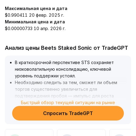
Максимальная цена и дата
$0.990411 20 февр. 2025 г.
Минимальная цена и дата
$0.00000733 10 апр. 2026 г.
Анализ цены Beets Staked Sonic от TradeGPT
В краткосрочной перспективе STS сохраняет
низковолатильную консолидацию, ключевой
уровень поддержки устоял
.
Необходимо следить за тем, сможет ли объем
торгов существенно увеличиться для
подтверждения пробоя — импульс для роста
ожидается в будущем
Быстрый обзор текущей ситуации на рынке
.
На фоне первичного улучшения рыночных
Спросить TradeGPT
настроений инвесторам рекомендуется
соблюдать осторожность и внимательно
отслеживать сигналы пробоя важных скользящих
средних и предыдущих максимумов
.