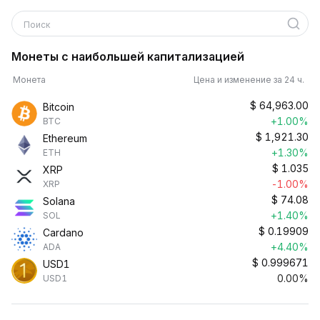
Поиск
Монеты с наибольшей капитализацией
Монета
Цена и изменение за 24 ч.
$
64,963.00
Bitcoin
+1.00%
BTC
$
1,921.30
Ethereum
+1.30%
ETH
$
1.035
XRP
-1.00%
XRP
$
74.08
Solana
+1.40%
SOL
$
0.19909
Cardano
+4.40%
ADA
$
0.999671
USD1
0.00%
USD1