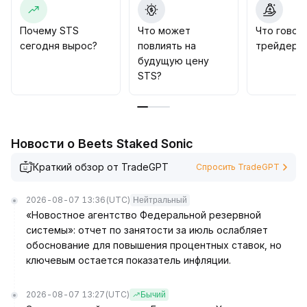
До подтверждения этих сигналов стоит избегать
агрессивных покупок; допустимо поэтапное
Почему STS
Что может
Что говор
формирование позиций в зоне поддержки (в
сегодня вырос?
повлиять на
трейдеры 
пределах текущего диапазона колебаний ±3%),
будущую цену
контролируя размер позиций и ожидая прояснения
STS?
тренда
.
Новости о Beets Staked Sonic
Краткий обзор от TradeGPT
Спросить TradeGPT
2026-08-07 13:36
(UTC)
Нейтральный
«Новостное агентство Федеральной резервной
системы»: отчет по занятости за июль ослабляет
обоснование для повышения процентных ставок, но
ключевым остается показатель инфляции.
2026-08-07 13:27
(UTC)
Бычий