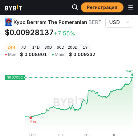
Регистрация
Цены криптовалют
Курс Bertram The Pomeranian BERT
Курс Bertram The Pomeranian
BERT
USD
$0.00928137
+7.55%
24H
7D
14D
30D
60D
200D
1Y
Мин.
$
0.008601
Макс.
$
0.009332