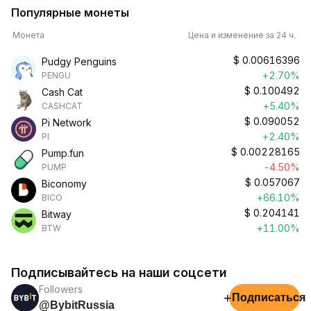
Популярные монеты
Монета
Цена и изменение за 24 ч.
$
0.00616396
Pudgy Penguins
+2.70%
PENGU
$
0.100492
Cash Cat
+5.40%
CASHCAT
$
0.090052
Pi Network
+2.40%
PI
$
0.00228165
Pump.fun
-4.50%
PUMP
$
0.057067
Biconomy
+66.10%
BICO
$
0.204141
Bitway
+11.00%
BTW
Подписывайтесь на наши соцсети
Followers
+
Подписаться
@BybitRussia