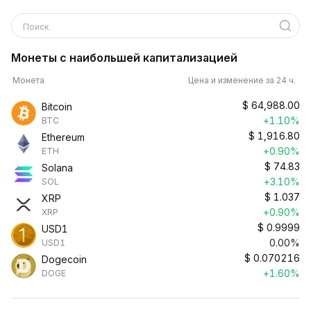
Поиск
Монеты с наибольшей капитализацией
Монета
Цена и изменение за 24 ч.
$
64,988.00
Bitcoin
+1.10%
BTC
$
1,916.80
Ethereum
+0.90%
ETH
$
74.83
Solana
+3.10%
SOL
$
1.037
XRP
+0.90%
XRP
$
0.9999
USD1
0.00%
USD1
$
0.070216
Dogecoin
+1.60%
DOGE