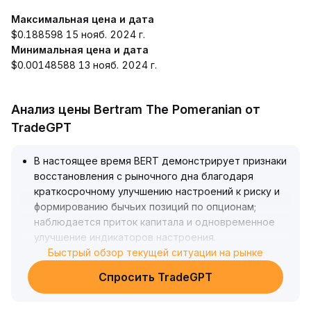
Максимальная цена и дата
$0.188598 15 нояб. 2024 г.
Минимальная цена и дата
$0.00148588 13 нояб. 2024 г.
Анализ цены Bertram The Pomeranian от
TradeGPT
В настоящее время BERT демонстрирует признаки
восстановления с рыночного дна благодаря
краткосрочному улучшению настроений к риску и
формированию бычьих позиций по опционам;
наблюдается приток капитала и одновременное
улучшение индикаторов настроения
.
Рекомендуется внимательно следить за
Быстрый обзор текущей ситуации на рынке
эффективностью поддержки BERT в диапазоне
Спросить TradeGPT
0,18–0,21 доллара США; в случае роста объёма и
цены с пробоем сопротивления на уровне 0,23