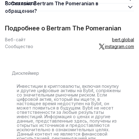
Pomeranian?
8. Сколько Bertram The Pomeranian в
обращении?
Подробнее о Bertram The Pomeranian
Веб-сайт
bert.global
Сообщество
instagram.com
Дисклеймер
Инвестиции в криптовалюты, включая покупку
и другие цифровые активы на Bybit, сопряжены
со значительным рыночным риском. Если
цифровой актив, который вы ищете, в
настоящее время недоступен на Bybit, он
может появиться в будущем. Bybit не несет
ответственности за любые результаты
инвестиций. Информация о ценах и другие
данные, представленные здесь, получены из
открытых источников и предоставляются
исключительно в ознакомительных целях.
Данный контент не является финансовой
консультацией, рекомендацией или