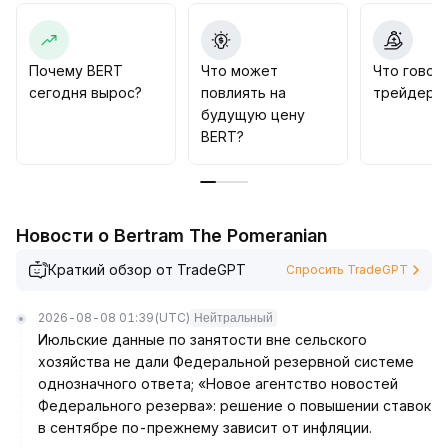
доллара может открыться новое пространство для
роста
.
В среднесрочной перспективе устойчивость
актива будет усилена благодаря развитию
Почему BERT
Что может
Что говор
экосистемы и прогрессу в области регулирования
.
сегодня вырос?
повлиять на
трейдеры 
Инвесторам рекомендуется поэтапно
будущую цену
формировать позиции, ориентируясь на
BERT?
поворотные моменты в настроениях и развитие
политики, чтобы сочетать краткосрочную гибкость
с долгосрочной инвестиционной ценностью
.
Новости о Bertram The Pomeranian
Краткий обзор от TradeGPT
Спросить TradeGPT
2026-08-08 01:39
(UTC)
Нейтральный
Июльские данные по занятости вне сельского
хозяйства не дали Федеральной резервной системе
однозначного ответа; «Новое агентство новостей
Федерального резерва»: решение о повышении ставок
в сентябре по-прежнему зависит от инфляции.