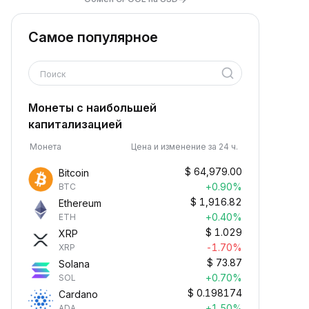
Самое популярное
Поиск
Монеты с наибольшей
капитализацией
Монета
Цена и изменение за 24 ч.
$
64,979.00
Bitcoin
+0.90%
BTC
$
1,916.82
Ethereum
+0.40%
ETH
$
1.029
XRP
-1.70%
XRP
$
73.87
Solana
+0.70%
SOL
$
0.198174
Cardano
+1.50%
ADA