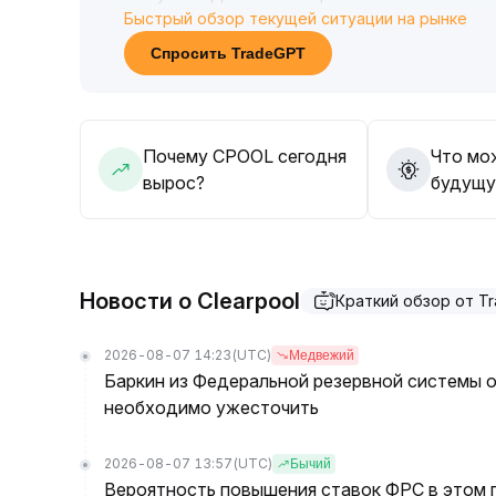
Быстрый обзор текущей ситуации на рынке
В стратегическом плане рекомендуется тщат
поведение поддержки, чтобы предотвратить р
Спросить TradeGPT
торговли в диапазоне
.
Почему CPOOL сегодня
Что мо
вырос?
будущу
Новости о Clearpool
Краткий обзор от T
2026-08-07 14:23
(UTC)
Медвежий
Баркин из Федеральной резервной системы о
необходимо ужесточить
2026-08-07 13:57
(UTC)
Бычий
Вероятность повышения ставок ФРС в этом г