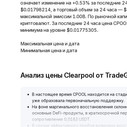
означает изменение на +0.53% за последние 2
$0.01798214, а торговый объем за 24 часа — 
максимальной эмиссии 1.00B. По рыночной кап
криптовалют. За последние 24 часа цена CPOO
минимума на уровне $0.01775305.
Максимальная цена и дата
Минимальная цена и дата
Анализ цены Clearpool от Trad
В настоящее время CPOOL находится на стади
уже образовала первоначальную поддержку
.
На фоне маргинального восстановления склонн
основные DeFi-продукты, в краткосрочной пе
сопротивление 0,0183 USDT
.
В случае эффективного пробоя возможно восс