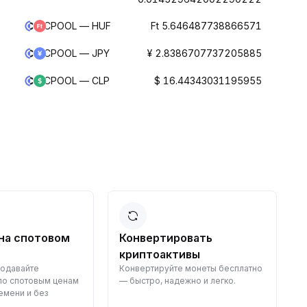
CPOOL — HUF
Ft 5.646487738866571
CPOOL — JPY
¥ 2.8386707737205885
CPOOL — CLP
$ 16.44343031195955
l?
тировать
Зарабатывать пассивный
активы
доход в криптовалюте
уйте монеты бесплатно
Зарабатывайте награды пассивно
 надежно и легко.
— просто внесите средства и
наблюдайте за их ростом.