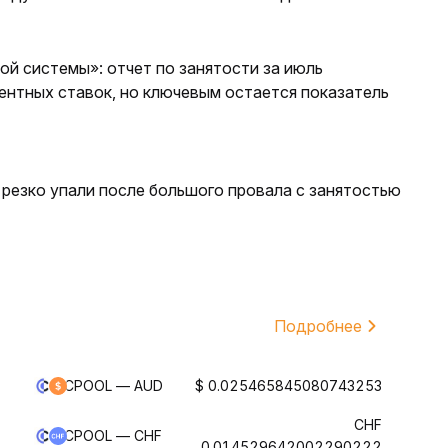
й системы»: отчет по занятости за июль
ентных ставок, но ключевым остается показатель
резко упали после большого провала с занятостью
Подробнее
CPOOL — AUD
$ 0.025465845080743253
CHF
CPOOL — CHF
0.014529642002290222