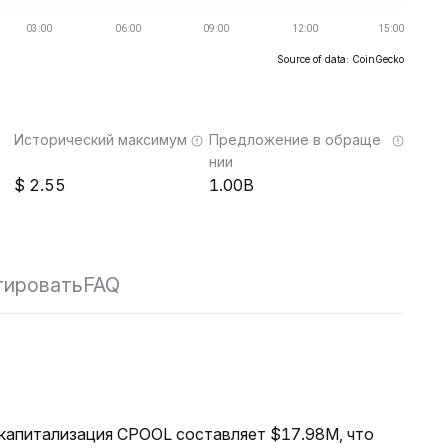
Source of data: CoinGecko
Исторический максимум
Предложение в обраще
нии
2.55
1.00B
тировать
FAQ
я капитализация CPOOL составляет $17.98M, что