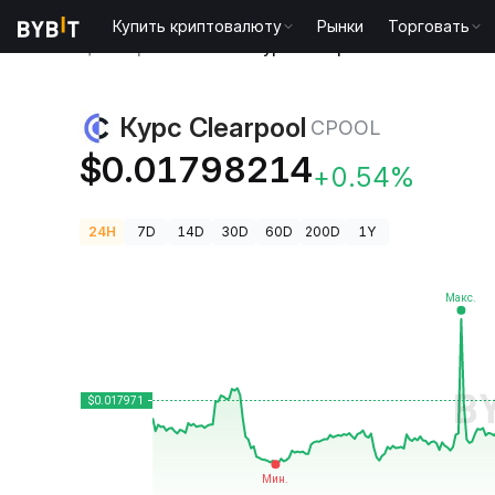
Купить криптовалюту
Рынки
Торговать
Цены криптовалют
Курс Clearpool CPOOL
Курс Clearpool
CPOOL
$0.01798214
+0.54%
24H
7D
14D
30D
60D
200D
1Y