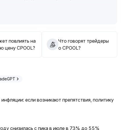
ельно отслеживать динамику объемов торгов и
иск прорыва и гибко использовать возможности для
жет повлиять на
Что говорят трейдеры
ю цену CPOOL?
о CPOOL?
radeGPT
 инфляции: если возникают препятствия, политику
оду снизилась с пика в июле в 73% до 55%