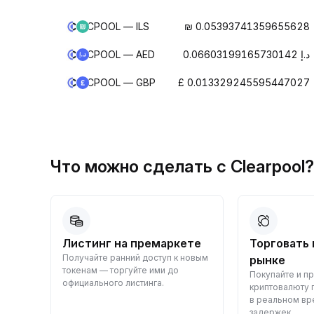
CPOOL — ILS
₪ 0.05393741359655628
CPOOL — AED
د.إ 0.06603199165730142
CPOOL — GBP
£ 0.013329245595447027
Что можно сделать с Clearpoo
аркете
Торговать на спотовом
Конвер
п к новым
рынке
крипто
 до
Покупайте и продавайте
Конвертир
криптовалюту по спотовым ценам
— быстро,
в реальном времени и без
задержек.