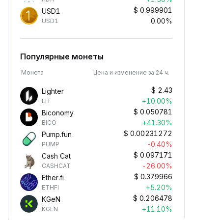
$
0.999901
USD1
0.00%
USD1
Популярные монеты
Монета
Цена и изменение за 24 ч.
$
2.43
Lighter
+10.00%
LIT
$
0.050781
Biconomy
+41.30%
BICO
$
0.00231272
Pump.fun
-0.40%
PUMP
$
0.097171
Cash Cat
-26.00%
CASHCAT
$
0.379966
Ether.fi
+5.20%
ETHFI
$
0.206478
KGeN
+11.10%
KGEN