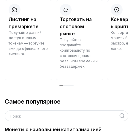
Листинг на
Торговать на
Конверт
премаркете
спотовом
ь крипто
Получайте ранний
Конвертиру
рынке
доступ к новым
монеты бес
Покупайте и
токенам — торгуйте
быстро, над
продавайте
ими до официального
легко.
криптовалюту по
листинга.
спотовым ценам в
реальном времени и
без задержек.
Самое популярное
Поиск
Монеты с наибольшей капитализацией