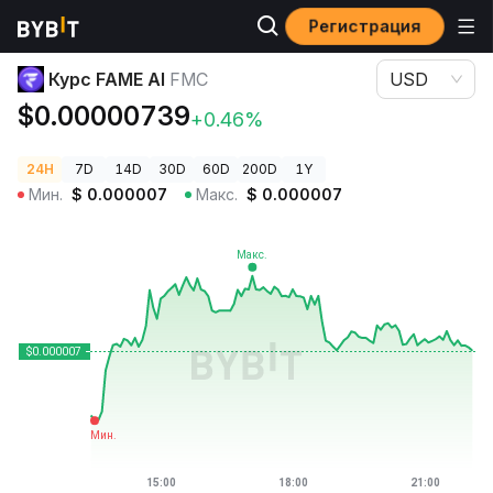
Регистрация
Цены криптовалют
Курс FAME AI FMC
Курс FAME AI
FMC
USD
$0.00000739
+0.46%
24H
7D
14D
30D
60D
200D
1Y
Мин.
$
0.000007
Макс.
$
0.000007