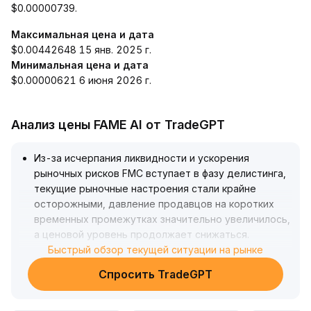
$0.00000739.
Максимальная цена и дата
$0.00442648 15 янв. 2025 г.
Минимальная цена и дата
$0.00000621 6 июня 2026 г.
Анализ цены FAME AI от TradeGPT
Из-за исчерпания ликвидности и ускорения
рыночных рисков FMC вступает в фазу делистинга,
текущие рыночные настроения стали крайне
осторожными, давление продавцов на коротких
временных промежутках значительно увеличилось,
а ценовой уровень продолжает снижаться
.
С технической точки зрения, старая зона
Быстрый обзор текущей ситуации на рынке
поддержки на низком уровне под угрозой утраты
Спросить TradeGPT
эффективности, и если к дате окончания объем
торгов ещё больше сократится, риски
проскальзывания и ликвидности усилятся
.