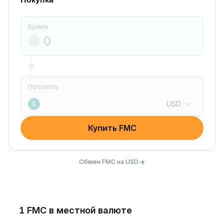
Купить
Потратить
USD
$
Купить FMC
→
Обмен FMC на USD
1 FMC в местной валюте