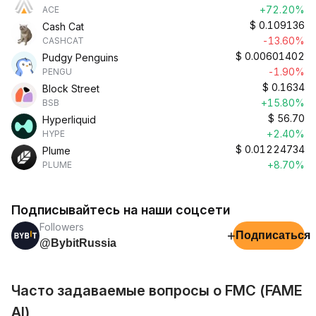
+72.20%
ACE
$
0.109136
Cash Cat
-13.60%
CASHCAT
$
0.00601402
Pudgy Penguins
-1.90%
PENGU
$
0.1634
Block Street
+15.80%
BSB
$
56.70
Hyperliquid
+2.40%
HYPE
$
0.01224734
Plume
+8.70%
PLUME
Подписывайтесь на наши соцсети
Followers
+
Подписаться
@BybitRussia
Часто задаваемые вопросы о FMC (FAME
AI)