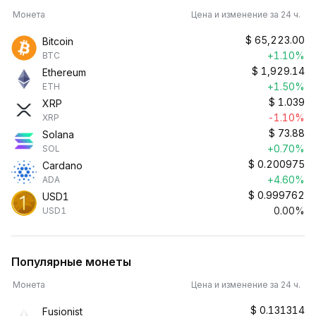
Монета
Цена и изменение за 24 ч.
$
65,223.00
Bitcoin
+1.10%
BTC
$
1,929.14
Ethereum
+1.50%
ETH
$
1.039
XRP
-1.10%
XRP
$
73.88
Solana
+0.70%
SOL
$
0.200975
Cardano
+4.60%
ADA
$
0.999762
USD1
0.00%
USD1
Популярные монеты
Монета
Цена и изменение за 24 ч.
$
0.131314
Fusionist