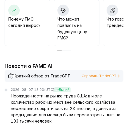
Рекомендуется инвесторам немедленно
пересмотреть структуру активов, поэтапно
осуществлять выход с приоритетом перевода
Почему FMC
Что может
Что говор
средств на контролируемые платформы или
сегодня вырос?
повлиять на
трейдеры
внебиржевые каналы для снижения риска
будущую цену
принудительных сделок и спреда; краткосрочно
FMC?
сохраняется осторожный подход, цена, возможно,
продолжит испытывать давление в диапазоне
0,18-0,22 USDT, не следует слепо рассчитывать
на отскок
.
Новости о FAME AI
Краткий обзор от TradeGPT
Спросить TradeGPT
2026-08-07 13:03
(UTC)
Бычий
Неожиданности на рынке труда США: в июле
количество рабочих мест вне сельского хозяйства
неожиданно сократилось на 23 тысячи, а данные за
предыдущие два месяца были пересмотрены вниз на
103 тысячи человек.