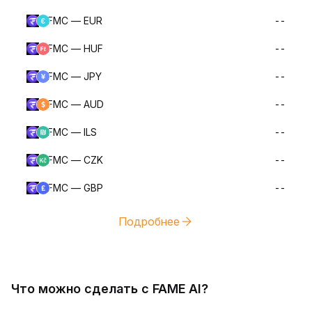
FMC — EUR
--
FMC — HUF
--
FMC — JPY
--
FMC — AUD
--
FMC — ILS
--
FMC — CZK
--
FMC — GBP
--
Подробнее
Что можно сделать с FAME AI?