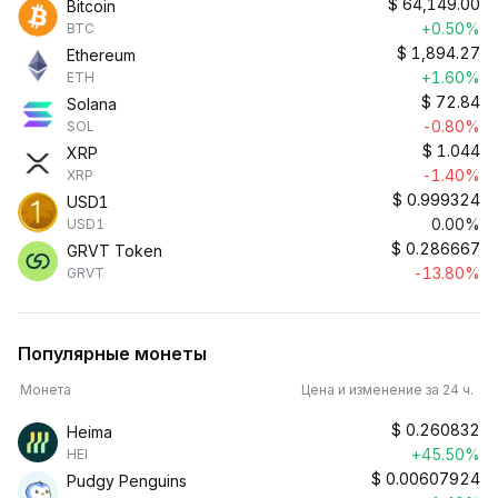
$
64,149.00
Bitcoin
+0.50%
BTC
$
1,894.27
Ethereum
+1.60%
ETH
$
72.84
Solana
-0.80%
SOL
$
1.044
XRP
-1.40%
XRP
$
0.999324
USD1
0.00%
USD1
$
0.286667
GRVT Token
-13.80%
GRVT
Популярные монеты
Монета
Цена и изменение за 24 ч.
$
0.260832
Heima
+45.50%
HEI
$
0.00607924
Pudgy Penguins