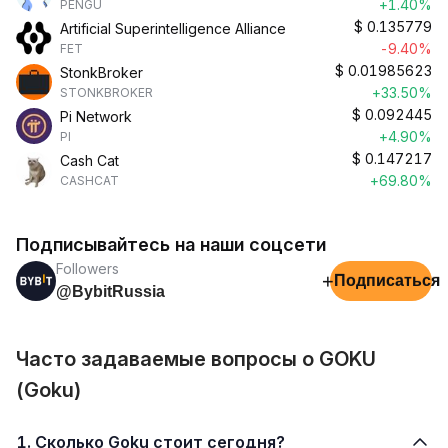
+1.40%
PENGU
$
0.135779
Artificial Superintelligence Alliance
-9.40%
FET
$
0.01985623
StonkBroker
+33.50%
STONKBROKER
$
0.092445
Pi Network
+4.90%
PI
$
0.147217
Cash Cat
+69.80%
CASHCAT
Подписывайтесь на наши соцсети
Followers
+
Подписаться
@BybitRussia
Часто задаваемые вопросы о GOKU
(Goku)
1. Сколько Goku стоит сегодня?