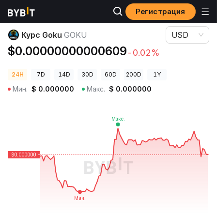
Регистрация
Цены криптовалют
Курс Goku GOKU
Курс Goku
GOKU
USD
$0.00000000000609
-0.02%
24H
7D
14D
30D
60D
200D
1Y
Мин.
$
0.000000
Макс.
$
0.000000