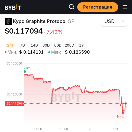
Регистрация
Цены криптовалют
Курс Graphite Protocol GP
Курс Graphite Protocol
GP
USD
$0.117094
-7.42%
24H
7D
14D
30D
60D
200D
1Y
Мин.
$
0.114131
Макс.
$
0.126590