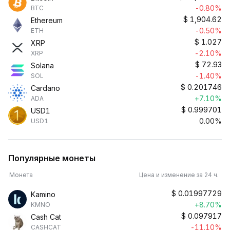
-0.80%
BTC
$
1,904.62
Ethereum
-0.50%
ETH
$
1.027
XRP
-2.10%
XRP
$
72.93
Solana
-1.40%
SOL
$
0.201746
Cardano
+7.10%
ADA
$
0.999701
USD1
0.00%
USD1
Популярные монеты
Монета
Цена и изменение за 24 ч.
$
0.01997729
Kamino
+8.70%
KMNO
$
0.097917
Cash Cat
-11.10%
CASHCAT