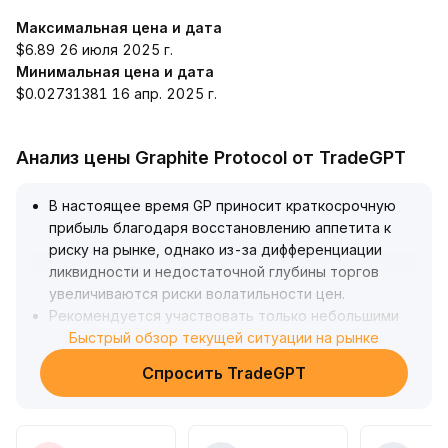
Максимальная цена и дата
$6.89 26 июля 2025 г.
Минимальная цена и дата
$0.02731381 16 апр. 2025 г.
Анализ цены Graphite Protocol от TradeGPT
В настоящее время GP приносит краткосрочную
прибыль благодаря восстановлению аппетита к
риску на рынке, однако из-за дифференциации
ликвидности и недостаточной глубины торгов
увеличиваются риски волатильности цен
.
Рекомендуется участвовать только небольшими
объемами после того, как объем торгов будет
Быстрый обзор текущей ситуации на рынке
стабильно высоким и произойдет достаточно
Спросить TradeGPT
глубокая краткосрочная коррекция
.
В средне- и долгосрочной перспективе, сможет ли
GP продолжать привлекать внимание основных
инвесторов, зависит от фундаментальных