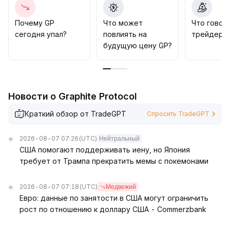
показателей проекта и реального прогресса в
развитии экосистемы
.
Почему GP
Что может
Что говор
Если не будет явных прорывов, ожидается, что
сегодня упал?
повлиять на
трейдеры 
динамика GP останется под влиянием
будущую цену GP?
макроэкономических колебаний
.
В краткосроке следует наблюдать за поведением
в диапазоне 0,87-1,05 и быть осторожными при
пробое уровня, а в долгосрочной перспективе
Новости о Graphite Protocol
необходимо внимательно следить за
фундаментальными изменениями и динамикой
Краткий обзор от TradeGPT
Спросить TradeGPT
ликвидности
.
2026-08-07 07:26
(UTC)
Нейтральный
США помогают поддерживать иену, но Япония
требует от Трампа прекратить мемы с покемонами
2026-08-07 07:18
(UTC)
Медвежий
Евро: данные по занятости в США могут ограничить
рост по отношению к доллару США - Commerzbank