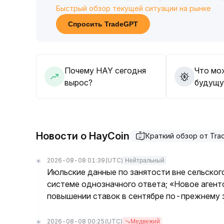
Быстрый обзор текущей ситуации на рынке
строго соблюдать управление позицией и сто
Для среднесрочного и долгосрочного подход
Спросить TradeGPT
показателей и рыночных трендов, однако нео
при низкой ликвидности
.
Почему HAY сегодня
Что мо
вырос?
будущу
Новости о HayCoin
Краткий обзор от Tr
2026-08-08 01:39
(UTC)
Нейтральный
Июльские данные по занятости вне сельског
системе однозначного ответа; «Новое агент
повышении ставок в сентябре по-прежнему з
2026-08-08 00:25
(UTC)
Медвежий