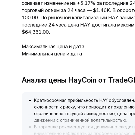
означает изменение на +5.17% за последние 24
торговый объем за 24 часа — $1.46K. В оборо
100.00. По рыночной капитализации HAY заним
последние 24 часа цена HAY достигала максим
$64,361.00.
Максимальная цена и дата
Минимальная цена и дата
Анализ цены HayCoin от Trade
Краткосрочная прибыльность HAY обусловлен
склонности к риску, что приводит к появлени
ограниченная текущей ликвидностью, цена п
движении с ограниченной волатильностью
.
В торговле рекомендуется динамично следить
внимательно наблюдать за пробоем скользящи