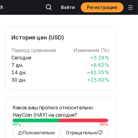
Регистрация
Войти
История цен (USD)
Период сравнения
Изменение (%)
Сегодня
+5.18%
7 дн.
+6.62%
14 дн.
+42.35%
30 дн.
+15.60%
Каков ваш прогноз относительно
HayCoin (HAY) на сегодня?
50
%
50
%
Положительно
Отрицательно