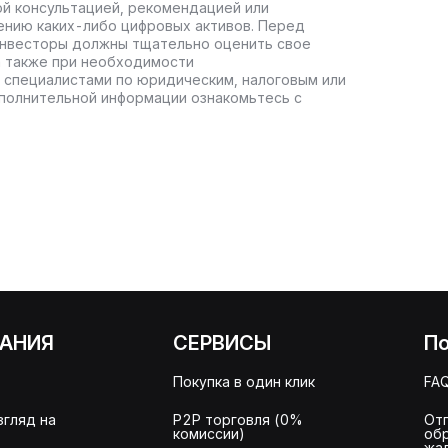
ой консультацией, рекомендацией или
ению каких-либо цифровых активов. Перед
инвесторы должны тщательно оценить свое
а также при необходимости
 специалистами по юридическим, налоговым или
полнительной информации ознакомьтесь с
АНИЯ
СЕРВИСЫ
П
Покупка в один клик
FA
згляд на
P2P торговля (0%
От
комиссии)
об
жа