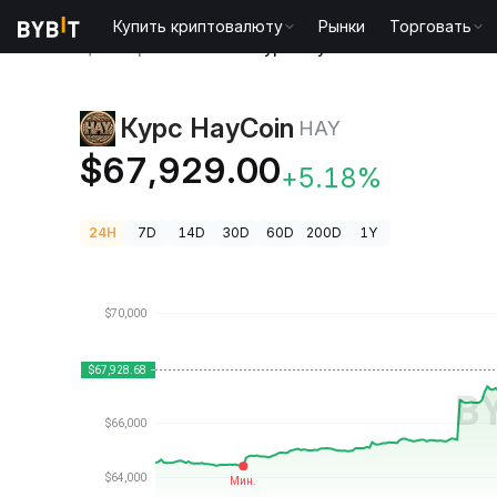
Купить криптовалюту
Рынки
Торговать
Цены криптовалют
Курс HayCoin HAY
Курс HayCoin
HAY
$67,929.00
+5.18%
24H
7D
14D
30D
60D
200D
1Y