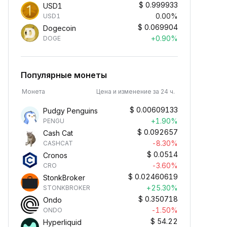
$
0.999933
USD1
0.00%
USD1
$
0.069904
Dogecoin
+0.90%
DOGE
Популярные монеты
Монета
Цена и изменение за 24 ч.
$
0.00609133
Pudgy Penguins
+1.90%
PENGU
$
0.092657
Cash Cat
-8.30%
CASHCAT
$
0.0514
Cronos
-3.60%
CRO
$
0.02460619
StonkBroker
+25.30%
STONKBROKER
$
0.350718
Ondo
-1.50%
ONDO
$
54.22
Hyperliquid