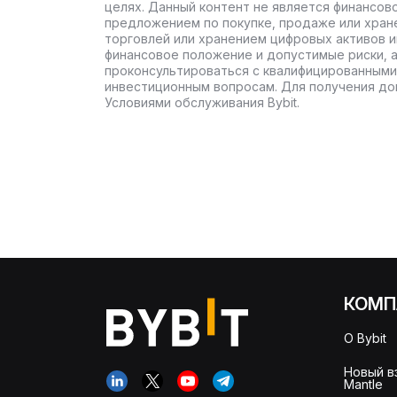
целях. Данный контент не является финансов
предложением по покупке, продаже или хран
торговлей или хранением цифровых активов 
финансовое положение и допустимые риски, 
проконсультироваться с квалифицированными
инвестиционным вопросам. Для получения до
Условиями обслуживания Bybit.
КОМП
О Bybit
Новый в
Mantle