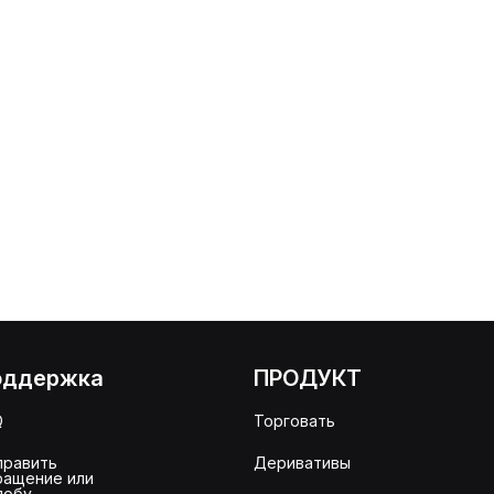
оддержка
ПРОДУКТ
Q
Торговать
править
Деривативы
ращение или
лобу