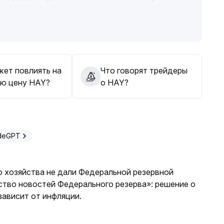
п-лосс
.
а важно учитывать синергию фундаментальных
бходимо также предусматривать риски коррекции
жет повлиять на
Что говорят трейдеры
ю цену HAY?
о HAY?
adeGPT
о хозяйства не дали Федеральной резервной
ство новостей Федерального резерва»: решение о
ависит от инфляции.