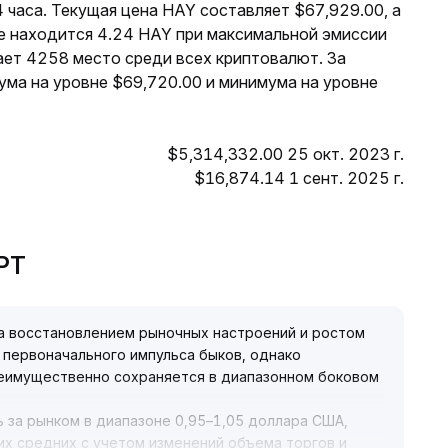
 часа. Текущая цена HAY составляет $67,929.00, а
те находится 4.24 HAY при максимальной эмиссии
ает 4258 место среди всех криптовалют. За
ума на уровне $69,720.00 и минимума на уровне
$5,314,332.00 25 окт. 2023 г.
$16,874.14 1 сент. 2025 г.
GPT
а восстановлением рыночных настроений и ростом
ю первоначального импульса быков, однако
реимущественно сохраняется в диапазонном боковом
 за рынком в диапазоне 0,95–1,05 доллара США,
х средних с учетом изменений объема торгов и