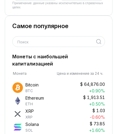
Примечание: данные указаны исключительно в справочных
целях.
Самое популярное
Поиск
Монеты с наибольшей
капитализацией
Монета
Цена и изменение за 24 ч.
$
64,876.00
Bitcoin
+0.90%
BTC
$
1,913.51
Ethereum
+0.50%
ETH
$
1.03
XRP
-0.60%
XRP
$
73.85
Solana
+1.60%
SOL