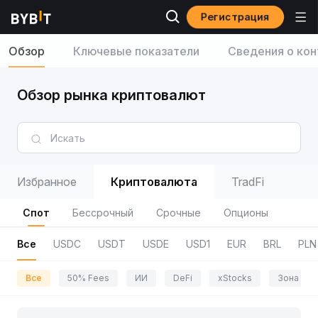
Регистрация
Обзор
Ключевые показатели
Сведения о кон
Обзор рынка криптовалют
Избранное
Криптовалюта
TradFi
Спот
Бессрочный
Срочные
Опционы
Все
USDC
USDT
USDE
USD1
EUR
BRL
PLN
Все
50% Fees
ИИ
DeFi
xStocks
Зона пр